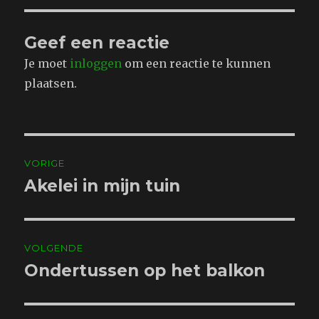
Geef een reactie
Je moet
inloggen
om een reactie te kunnen
plaatsen.
Bericht
VORIGE
navigatie
Akelei in mijn tuin
Vorig
bericht:
VOLGENDE
Ondertussen op het balkon
Volgend
bericht: