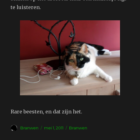
te luisteren.
Rare beesten, en dat zijn het.
Auteur
Geplaatst
Tags
Branwen
mei 1, 2011
Branwen
op