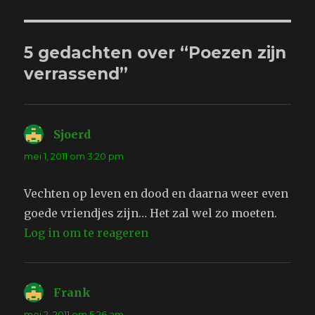
5 gedachten over “Poezen zijn
verrassend”
Sjoerd
schreef:
mei 1, 2011 om 3:20 pm
Vechten op leven en dood en daarna weer even
goede vriendjes zijn… Het zal wel zo moeten.
Log in om te reageren
Frank
schreef:
mei 2, 2011 om 5:26 am