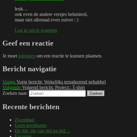
leuk…
ook even de andere versjes beluisterd,
maar niet allemaal even zuiver ; )
Log in om te reageren
Geef een reactie
Je moet
inloggen
om een reactie te kunnen plaatsen.
Bericht navigatie
Vorige
Vorig bericht:
Wekelijks terugkerend gebabbel
Volgende
Volgend bericht:
Project:: T-shirt
Zoeken naar:
Zoeken
Recente berichten
Zwembad
Geen kerstboom
De tijd, die van tijd tot tijd…
Excursie