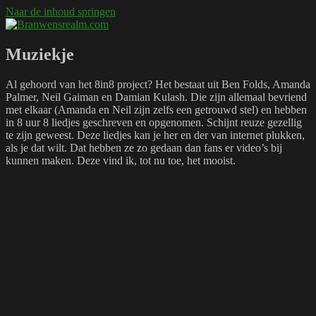
Naar de inhoud springen
Branwensrealm.com
Ni mar a shiltear a bhitear
Muziekje
Al gehoord van het 8in8 project? Het bestaat uit Ben Folds, Amanda
Palmer, Neil Gaiman en Damian Kulash. Die zijn allemaal bevriend
met elkaar (Amanda en Neil zijn zelfs een getrouwd stel) en hebben
in 8 uur 8 liedjes geschreven en opgenomen. Schijnt reuze gezellig
te zijn geweest. Deze liedjes kan je her en der van internet plukken,
als je dat wilt. Dat hebben ze zo gedaan dan fans er video’s bij
kunnen maken. Deze vind ik, tot nu toe, het mooist.