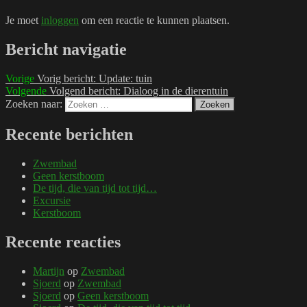
Je moet
inloggen
om een reactie te kunnen plaatsen.
Bericht navigatie
Vorige
Vorig bericht:
Update: tuin
Volgende
Volgend bericht:
Dialoog in de dierentuin
Zoeken naar:
Zoeken
Recente berichten
Zwembad
Geen kerstboom
De tijd, die van tijd tot tijd…
Excursie
Kerstboom
Recente reacties
Martijn
op
Zwembad
Sjoerd
op
Zwembad
Sjoerd
op
Geen kerstboom