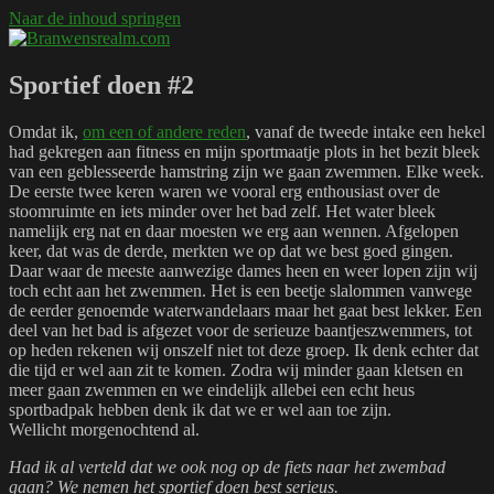
Naar de inhoud springen
Branwensrealm.com
Ni mar a shiltear a bhitear
Sportief doen #2
Omdat ik,
om een of andere reden
, vanaf de tweede intake een hekel
had gekregen aan fitness en mijn sportmaatje plots in het bezit bleek
van een geblesseerde hamstring zijn we gaan zwemmen. Elke week.
De eerste twee keren waren we vooral erg enthousiast over de
stoomruimte en iets minder over het bad zelf. Het water bleek
namelijk erg nat en daar moesten we erg aan wennen. Afgelopen
keer, dat was de derde, merkten we op dat we best goed gingen.
Daar waar de meeste aanwezige dames heen en weer lopen zijn wij
toch echt aan het zwemmen. Het is een beetje slalommen vanwege
de eerder genoemde waterwandelaars maar het gaat best lekker. Een
deel van het bad is afgezet voor de serieuze baantjeszwemmers, tot
op heden rekenen wij onszelf niet tot deze groep. Ik denk echter dat
die tijd er wel aan zit te komen. Zodra wij minder gaan kletsen en
meer gaan zwemmen en we eindelijk allebei een echt heus
sportbadpak hebben denk ik dat we er wel aan toe zijn.
Wellicht morgenochtend al.
Had ik al verteld dat we ook nog op de fiets naar het zwembad
gaan? We nemen het sportief doen best serieus.