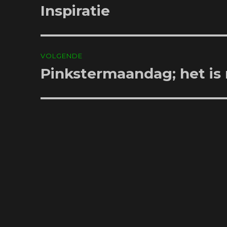
navigatie
Inspiratie
Vorig
bericht:
VOLGENDE
Pinkstermaandag; het is
Volgend
bericht: