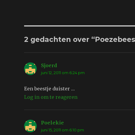
2 gedachten over “Poezebeeste
Sjoerd
schreef:
juni 12, 2011 om 6:24 pm
Een beestje duister …
Log in om te reageren
Poelekie
schreef:
juni 15, 2011 om 6:10 pm