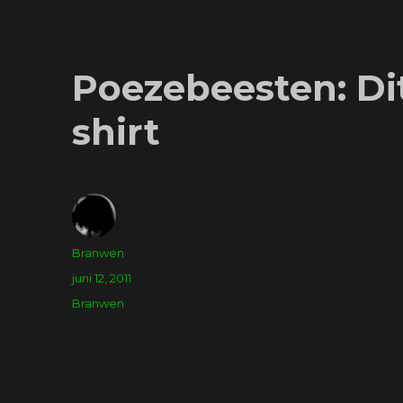
Poezebeesten: Dit
shirt
Auteur
Branwen
Geplaatst
juni 12, 2011
op
Tags
Branwen