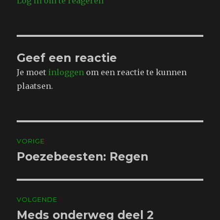
Log in om te reageren
Geef een reactie
Je moet
inloggen
om een reactie te kunnen
plaatsen.
Bericht
VORIGE
navigatie
Poezebeesten: Regen
Vorig
bericht:
VOLGENDE
Meds onderweg deel 2
Volgend