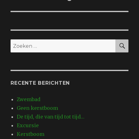
bericht:
ZO
Zoeken
naar:
RECENTE BERICHTEN
Zwembad
Geen kerstboom
De tijd, die van tijd tot tijd…
Excursie
Kerstboom