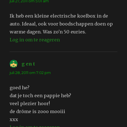
juli 27, 2011 om 5:01 am
Ik heb een kleine electrische koelbox in de
auto. Ideaal, ook voor boodschappen doen op
warme dagen. Was zo'n 50 euries.
Log in om te reageren
g en t
schreef:
juli 28, 2011 om 7:02 pm
goed he?
dat je toch een pappie heb?
veel plezier hoor!
de drõme is zooo mooiii
xxx