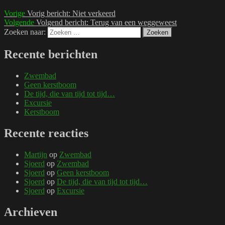
Vorige
Vorig bericht:
Niet verkeerd
Volgende
Volgend bericht:
Terug van een weggeweest
Zoeken naar:
Zoeken
Recente berichten
Zwembad
Geen kerstboom
De tijd, die van tijd tot tijd…
Excursie
Kerstboom
Recente reacties
Martijn
op
Zwembad
Sjoerd
op
Zwembad
Sjoerd
op
Geen kerstboom
Sjoerd
op
De tijd, die van tijd tot tijd…
Sjoerd
op
Excursie
Archieven