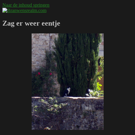
Naar de inhoud springen
Branwensrealm.com
Ni mar a shiltear a bhitear
Zag er weer eentje