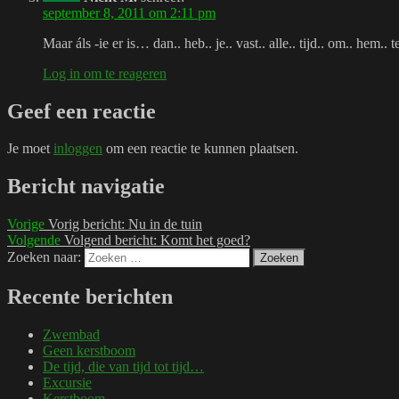
september 8, 2011 om 2:11 pm
Maar áls -ie er is… dan.. heb.. je.. vast.. alle.. tijd.. om.. hem.. t
Log in om te reageren
Geef een reactie
Je moet
inloggen
om een reactie te kunnen plaatsen.
Bericht navigatie
Vorige
Vorig bericht:
Nu in de tuin
Volgende
Volgend bericht:
Komt het goed?
Zoeken naar:
Zoeken
Recente berichten
Zwembad
Geen kerstboom
De tijd, die van tijd tot tijd…
Excursie
Kerstboom