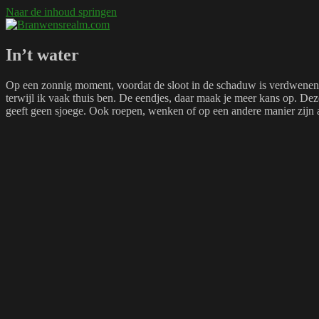
Naar de inhoud springen
Branwensrealm.com
Ni mar a shiltear a bhitear
In’t water
Op een zonnig moment, voordat de sloot in de schaduw is verdwenen, 
terwijl ik vaak thuis ben. De eendjes, daar maak je meer kans op. Deze
geeft geen sjoege. Ook roepen, wenken of op een andere manier zijn a