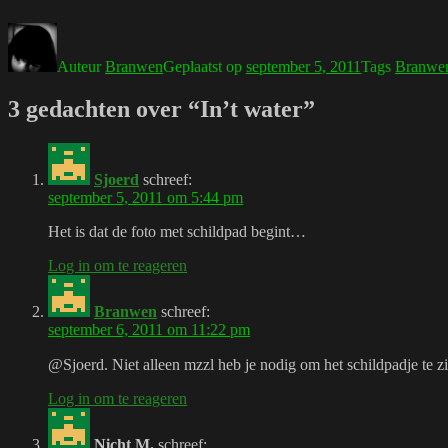
Auteur
Branwen
Geplaatst op
september 5, 2011
Tags
Branwe
3 gedachten over “In’t water”
Sjoerd
schreef:
september 5, 2011 om 5:44 pm
Het is dat de foto met schildpad begint…
Log in om te reageren
Branwen
schreef:
september 6, 2011 om 11:22 pm
@Sjoerd. Niet alleen mzzl heb je nodig om het schildpadje te 
Log in om te reageren
Nicht M.
schreef: