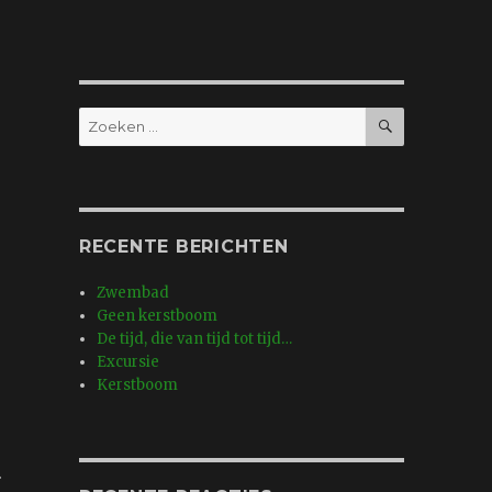
ZOEKEN
Zoeken
naar:
RECENTE BERICHTEN
Zwembad
Geen kerstboom
De tijd, die van tijd tot tijd…
Excursie
Kerstboom
.