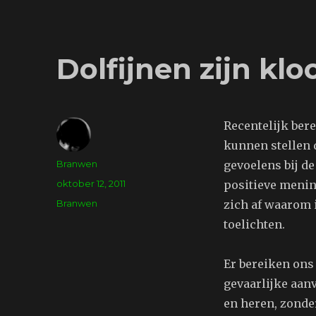
Dolfijnen zijn kl
Recentelijk bere
kunnen stellen d
Auteur
Branwen
gevoelens bij de
Geplaatst
oktober 12, 2011
positieve mening
op
Tags
Branwen
zich af waarom i
toelichten.
Er bereiken ons
gevaarlijke aanv
en heren, zonder