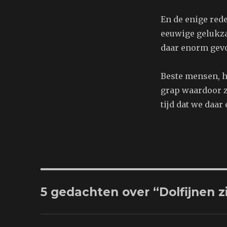
En de enige red
eeuwige gelukzal
daar enorm gevo
Beste mensen, he
grap waardoor z
tijd dat we daar
5 gedachten over “Dolfijnen z