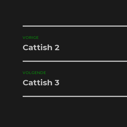
Bericht
VORIGE
navigatie
Cattish 2
Vorig
bericht:
VOLGENDE
Cattish 3
Volgend
bericht: