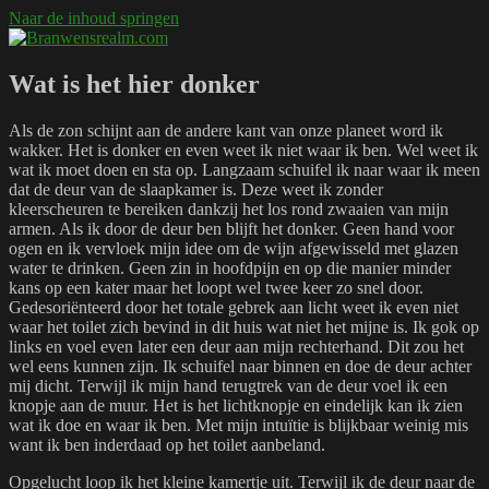
Naar de inhoud springen
Branwensrealm.com
Ni mar a shiltear a bhitear
Wat is het hier donker
Als de zon schijnt aan de andere kant van onze planeet word ik
wakker. Het is donker en even weet ik niet waar ik ben. Wel weet ik
wat ik moet doen en sta op. Langzaam schuifel ik naar waar ik meen
dat de deur van de slaapkamer is. Deze weet ik zonder
kleerscheuren te bereiken dankzij het los rond zwaaien van mijn
armen. Als ik door de deur ben blijft het donker. Geen hand voor
ogen en ik vervloek mijn idee om de wijn afgewisseld met glazen
water te drinken. Geen zin in hoofdpijn en op die manier minder
kans op een kater maar het loopt wel twee keer zo snel door.
Gedesoriënteerd door het totale gebrek aan licht weet ik even niet
waar het toilet zich bevind in dit huis wat niet het mijne is. Ik gok op
links en voel even later een deur aan mijn rechterhand. Dit zou het
wel eens kunnen zijn. Ik schuifel naar binnen en doe de deur achter
mij dicht. Terwijl ik mijn hand terugtrek van de deur voel ik een
knopje aan de muur. Het is het lichtknopje en eindelijk kan ik zien
wat ik doe en waar ik ben. Met mijn intuïtie is blijkbaar weinig mis
want ik ben inderdaad op het toilet aanbeland.
Opgelucht loop ik het kleine kamertje uit. Terwijl ik de deur naar de