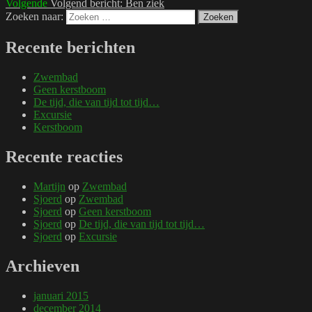
Volgende
Volgend bericht:
Ben ziek
Zoeken naar:
Zoeken
Recente berichten
Zwembad
Geen kerstboom
De tijd, die van tijd tot tijd…
Excursie
Kerstboom
Recente reacties
Martijn
op
Zwembad
Sjoerd
op
Zwembad
Sjoerd
op
Geen kerstboom
Sjoerd
op
De tijd, die van tijd tot tijd…
Sjoerd
op
Excursie
Archieven
januari 2015
december 2014