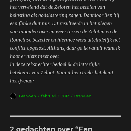
het vervelend dat de Zeloten het betalen van
belasting als godslastering zagen. Daardoor liep hij
een flinke duit mis. Dit resulteerde in het plegen
van moorden over en weer tussen de Zeloten en de
Romeinse bezetter en hiermee werd uiteindelijk het
conflict opgelost. Althans, daar ga ik vanuit want ik
hoor er niets meer over.
In deze tekst echter bedoel ik de letterlijke
betekenis van Zeloot. Vanuit het Grieks betekent
het ijveraar.
Auteur
Geplaatst
Tags
Branwen
februari 9, 2012
Branwen
op
2 gedachten over “Een