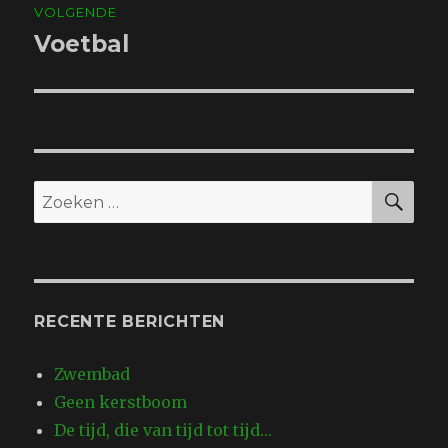
VOLGENDE
Voetbal
Volgend
bericht:
ZO
Zoeken
naar:
RECENTE BERICHTEN
Zwembad
Geen kerstboom
De tijd, die van tijd tot tijd…