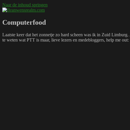
Naar de inhoud springen
Branwensrealm.com
Ni mar a shiltear a bhitear
Computerfood
Laatste keer dat het zonnetje zo hard scheen was ik in Zuid Limburg
te weten wat PTT is maar, lieve lezers en medebloggers, help me o