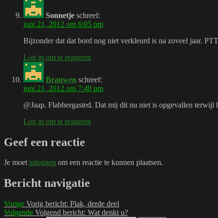
Sonnetje
schreef:
juni 21, 2012 om 6:05 pm
Bijzonder dat dat bord nog niet verkleurd is na zoveel jaar. PTT
Log in om te reageren
Branwen
schreef:
juni 21, 2012 om 7:40 pm
@Jaap. Flabbergasted. Dat mij dit nu niet is opgevallen terwijl
Log in om te reageren
Geef een reactie
Je moet
inloggen
om een reactie te kunnen plaatsen.
Bericht navigatie
Vorige
Vorig bericht:
Plak, derde deel
Volgende
Volgend bericht:
Wat denkt u?