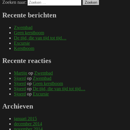
Zoeken naar:
Zoeken
Recente berichten
Zwembad
Geen kerstboom
De tijd, die van tijd tot tijd…
Excursie
Kerstboom
Recente reacties
Martijn
op
Zwembad
Sjoerd
op
Zwembad
Sjoerd
op
Geen kerstboom
Sjoerd
op
De tijd, die van tijd tot tijd…
Sjoerd
op
Excursie
Archieven
januari 2015
december 2014
november 2014