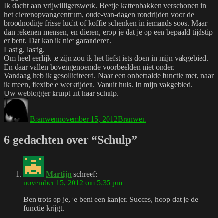
Ik dacht aan vrijwilligerswerk. Beetje kattenbakken verschonen in
het dierenopvangcentrum, oude-van-dagen rondrijden voor de
broodnodige frisse lucht of koffie schenken in iemands soos. Maar
dan rekenen mensen, en dieren, erop je dat je op een bepaald tijdstip
er bent. Dat kan ik niet garanderen.
Lastig, lastig.
Om heel eerlijk te zijn zou ik het liefst iets doen in mijn vakgebied.
En daar vallen bovengenoemde voorbeelden niet onder.
Vandaag heb ik gesolliciteerd. Naar een onbetaalde functie met, naar
ik meen, flexibele werktijden. Vanuit huis. In mijn vakgebied.
Uw weblogger kruipt uit haar schulp.
Auteur
Geplaatst
Tags
op
Branwen
november 15, 2012
Branwen
6 gedachten over “Schulp”
Martijn
schreef:
november 15, 2012 om 5:35 pm
Ben trots op je, je bent een kanjer. Succes, hoop dat je de
functie krijgt.