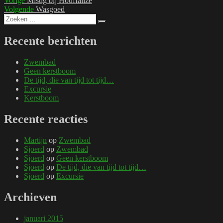
Bericht
Vorige
Mistig bij Houffalize
bericht:
Volgend
Volgende
Wasgoed
navigatie
Zoeken
bericht:
Zoeken
naar:
Recente berichten
Zwembad
Geen kerstboom
De tijd, die van tijd tot tijd…
Excursie
Kerstboom
Recente reacties
Martijn
op
Zwembad
Sjoerd
op
Zwembad
Sjoerd
op
Geen kerstboom
Sjoerd
op
De tijd, die van tijd tot tijd…
Sjoerd
op
Excursie
Archieven
januari 2015