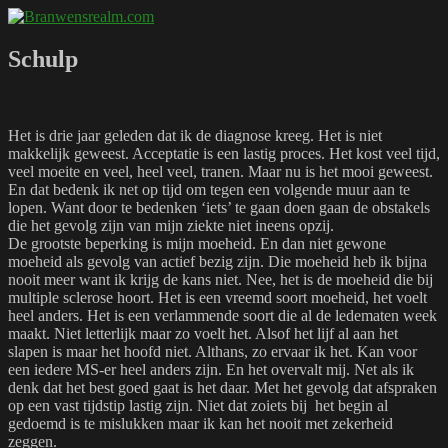
Naar
Branwensrealm.com
Ni mar a shiltear a bhitear
de
inhoud
Schulp
springen
Het is drie jaar geleden dat ik de diagnose kreeg. Het is niet
makkelijk geweest. Acceptatie is een lastig proces. Het kost veel tijd,
veel moeite en veel, heel veel, tranen. Maar nu is het mooi geweest.
En dat bedenk ik net op tijd om tegen een volgende muur aan te
lopen. Want door te bedenken ‘iets’ te gaan doen gaan de obstakels
die het gevolg zijn van mijn ziekte niet ineens opzij.
De grootste beperking is mijn moeheid. En dan niet gewone
moeheid als gevolg van actief bezig zijn. Die moeheid heb ik bijna
nooit meer want ik krijg de kans niet. Nee, het is de moeheid die bij
multiple sclerose hoort. Het is een vreemd soort moeheid, het voelt
heel anders. Het is een verlammende soort die al de ledematen week
maakt. Niet letterlijk maar zo voelt het. Alsof het lijf al aan het
slapen is maar het hoofd niet. Althans, zo ervaar ik het. Kan voor
een iedere MS-er heel anders zijn. En het overvalt mij. Net als ik
denk dat het best goed gaat is het daar. Met het gevolg dat afspraken
op een vast tijdstip lastig zijn. Niet dat zoiets bij
het begin al
gedoemd is te mislukken maar ik kan het nooit met zekerheid
zeggen.