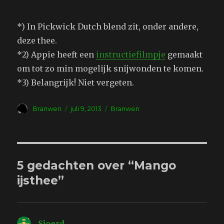
*) In Pickwick Dutch blend zit, onder andere,
deze thee.
*2) Appie heeft een
instructiefilmpje
gemaakt
om tot zo min mogelijk snijwonden te komen.
*3) Belangrijk! Niet vergeten.
Auteur
Geplaatst
Tags
Branwen
juli 9, 2013
Branwen
op
5 gedachten over “Mango
ijsthee”
Sjoerd
schreef: