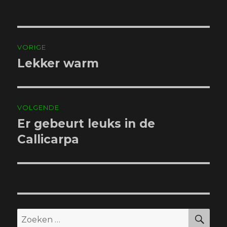
Bericht
VORIGE
navigatie
Lekker warm
Vorig
bericht:
VOLGENDE
Er gebeurt leuks in de
Volgend
bericht:
Callicarpa
ZO
Zoeken