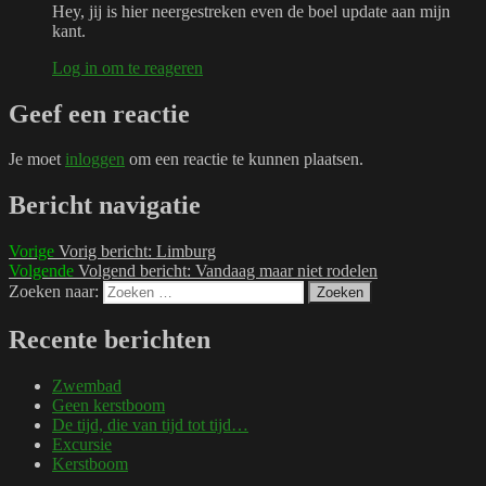
Hey, jij is hier neergestreken even de boel update aan mijn
kant.
Log in om te reageren
Geef een reactie
Je moet
inloggen
om een reactie te kunnen plaatsen.
Bericht navigatie
Vorige
Vorig bericht:
Limburg
Volgende
Volgend bericht:
Vandaag maar niet rodelen
Zoeken naar:
Zoeken
Recente berichten
Zwembad
Geen kerstboom
De tijd, die van tijd tot tijd…
Excursie
Kerstboom