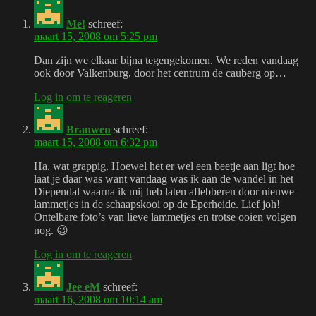
Me!
schreef:
maart 15, 2008 om 5:25 pm
Dan zijn we elkaar bijna tegengekomen. We reden vandaag
ook door Valkenburg, door het centrum de cauberg op…
Log in om te reageren
Branwen
schreef:
maart 15, 2008 om 6:32 pm
Ha, wat grappig. Hoewel het er wel een beetje aan ligt hoe
laat je daar was want vandaag was ik aan de wandel in het
Diependal waarna ik mij heb laten aflebberen door nieuwe
lammetjes in de schaapskooi op de Eperheide. Lief joh!
Ontelbare foto’s van lieve lammetjes en trotse ooien volgen
nog. 😉
Log in om te reageren
Jee eM
schreef:
maart 16, 2008 om 10:14 am