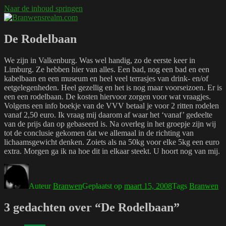
Naar de inhoud springen
Branwensrealm.com
Ni mar a shiltear a bhitear
De Rodelbaan
We zijn in Valkenburg. Was wel handig, zo de eerste keer in
Limburg. Ze hebben hier van alles. Een bad, nog een bad en een
kabelbaan en een museum en heel veel terrasjes van drink- en/of
eetgelegenheden. Heel gezellig en het is nog maar voorseizoen. Er is
een een rodelbaan. De kosten hiervoor zorgen voor wat vraagjes.
Volgens een info boekje van de VVV betaal je voor 2 ritten rodelen
vanaf 2,50 euro. Ik vraag mij daarom af waar het ‘vanaf’ gedeelte
van de prijs dan op gebaseerd is. Na overleg in het groepje zijn wij
tot de conclusie gekomen dat we allemaal in de richting van
lichaamsgewicht denken. Zoiets als na 50kg voor elke 5kg een euro
extra. Morgen ga ik na hoe dit in elkaar steekt. U hoort nog van mij.
Auteur
Branwen
Geplaatst op
maart 15, 2008
Tags
Branwen
3 gedachten over “De Rodelbaan”