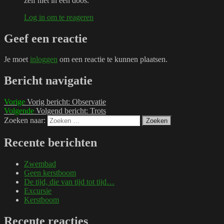
zelf niet in een doos.
Log in om te reageren
Geef een reactie
Je moet
inloggen
om een reactie te kunnen plaatsen.
Bericht navigatie
Vorige
Vorig bericht:
Observatie
Volgende
Volgend bericht:
Trots
Zoeken naar:
Zoeken
Recente berichten
Zwembad
Geen kerstboom
De tijd, die van tijd tot tijd…
Excursie
Kerstboom
Recente reacties