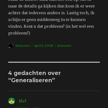
naar de details ga kijken dan kom ik er weer
achter dat iedereen anders is. Lastig toch, ik
schijn er geen middenweg in te kunnen
vinden. Kent u dat probleem? (is het wel een
probleem?)
Auteur
Geplaatst
Tags
Branwen
april 9, 2008
Branwen
op
4 gedachten over
“Generaliseren”
Me!
schreef: