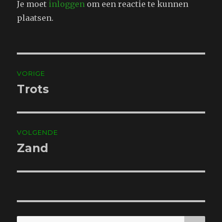
Je moet
inloggen
om een reactie te kunnen
plaatsen.
Bericht
VORIGE
navigatie
Trots
Vorig
bericht:
VOLGENDE
Zand
Volgend
bericht:
ZO