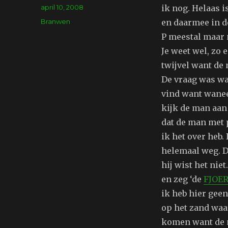
Geplaatst
april 10, 2008
ik nog. Helaas i
op
Tags
Branwen
en daarmee in de
P meestal maar 
Je weet wel, zo 
twijvel want de 
De vraag was wa
vind want waneer
kijk de man aan 
dat de man met 
ik het over heb. 
helemaal weg. Du
hij wist het niet
en zeg ‘de
FJOE
ik heb hier geen
op het zand waa
komen want de m