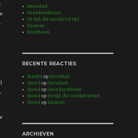
r
Zwembad
Geen kerstboom
e
De tijd, die van tijd tot tijd…
.
Excursie
Kerstboom
RECENTE REACTIES
Martijn
op
Zwembad
l
Sjoerd
op
Zwembad
Sjoerd
op
Geen kerstboom
,
Sjoerd
op
De tijd, die van tijd tot tijd…
Sjoerd
op
Excursie
e
ARCHIEVEN