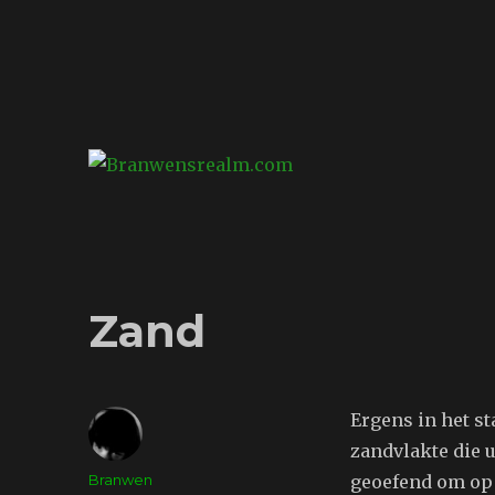
Branwensrealm.com
Ni mar a shiltear a bhitear
Zand
Ergens in het st
zandvlakte die 
Auteur
Branwen
geoefend om op