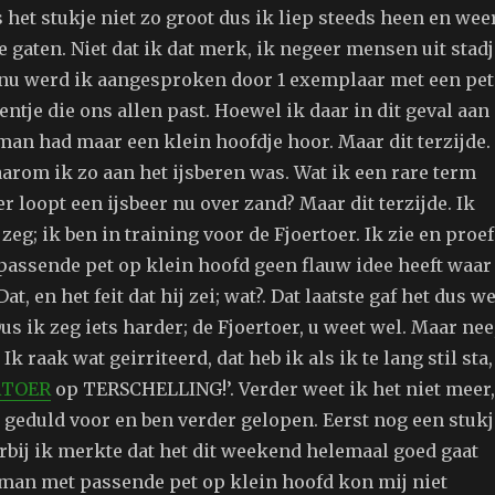
s het stukje niet zo groot dus ik liep steeds heen en wee
 gaten. Niet dat ik dat merk, ik negeer mensen uit stadj
nu werd ik aangesproken door 1 exemplaar met een pet
eentje die ons allen past. Hoewel ik daar in dit geval aan
man had maar een klein hoofdje hoor. Maar dit terzijde.
arom ik zo aan het ijsberen was. Wat ik een rare term
 loopt een ijsbeer nu over zand? Maar dit terzijde. Ik
zeg; ik ben in training voor de Fjoertoer. Ik zie en proef
passende pet op klein hoofd geen flauw idee heeft waar
Dat, en het feit dat hij zei; wat?. Dat laatste gaf het dus we
s ik zeg iets harder; de Fjoertoer, u weet wel. Maar nee
. Ik raak wat geirriteerd, dat heb ik als ik te lang stil sta,
RTOER
op TERSCHELLING!’. Verder weet ik het niet meer,
 geduld voor en ben verder gelopen. Eerst nog een stukj
rbij ik merkte dat het dit weekend helemaal goed gaat
an met passende pet op klein hoofd kon mij niet