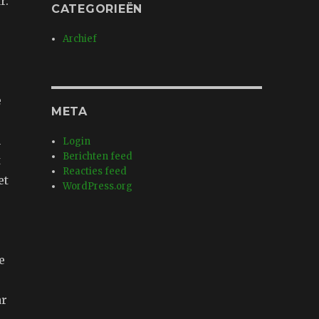
r.
CATEGORIEËN
Archief
e
META
n
Login
Berichten feed
t
Reacties feed
et
WordPress.org
e
ar