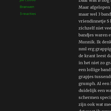
Daar was B nog 
op
Tags
Branwen
Maar afgelopen z
op
3 reacties
maar wel 3 band
Java
vriendinnetje S 
eiland
zichzelf niet v
bandjes waren er
Munnik. Ik denk 
nml erg grappig.
de krant leest d
in het niet zo g
een lollige ban
grapjes tussendo
grumph. Al een h
duidelijk een wa
schermen specia
zijn ook wat me