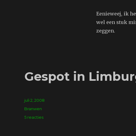
Eenieweej, ik he
wel een stuk min
zeggen.
Gespot in Limbu
Geplaatst
juli 2, 2008
op
Tags
Branwen
op
5 reacties
Gespot
in