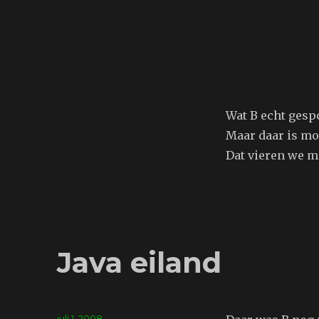
Limburg
Wat B echt gespo
Maar daar is mo
Dat vieren we me
Java eiland
Geplaatst
juli 1, 2008