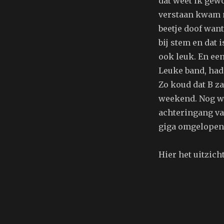
dat weet ik gew
verstaan kwam n
beetje doof wan
bij stem en dat 
ook leuk. En een
Leuke band, had
Zo koud dat B za
weekend. Nog wel
achteringang va
giga omgelopen,
Hier het uitzich