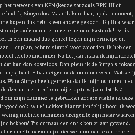
p het netwerk van KPN (keuze zat zoals KPN, HI of
ste had ik, Simyo dus. Maar ik kon daar, op dat moment,
ne kopen dus heb ik een andere gekocht. Bij Hi alwaar
ost om je oude nummer mee te nemen. Basterds! Dat is
bel in een maand dus geheel tegen mijn principe en
aan. Het plan, echt te simpel voor woorden: ik heb een
mobiel telefoonnummer. Na het jaar maak ik mijn mobie
t dat kan dan kosteloos. Dan pleur ik de Simyo simkaar
an hops, heeft B haar eigen oude nummer weer. Makkeli
dus. Want Simyo heeft gemerkt dat ik mijn nummer niet
rde daarom een mail om mij erop te wijzen dat ik 2
ad om mijn nummer te gebruiken anders raakte ik deze
eltegoed ook. WTF? Lekker klantvriendelijk hoor. Ik wee
te weinig mobiele nummers dreigen te zijn maar waaro
ijne hebben? Tis er maar een en ik ben er aan gewend.
 niet de moeite neem mijn nieuwe nummer te onthouden.