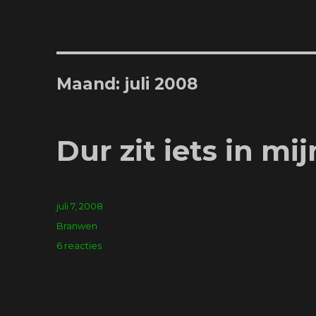
Maand:
juli 2008
Dur zit iets in mi
Geplaatst
juli 7, 2008
op
Tags
Branwen
op
6 reacties
Dur
zit
iets
in