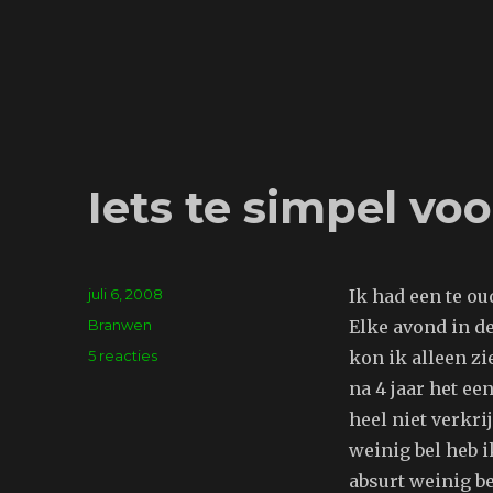
mijn
oog
Iets te simpel vo
Geplaatst
juli 6, 2008
Ik had een te ou
op
Tags
Branwen
Elke avond in d
op
5 reacties
kon ik alleen zi
Iets
na 4 jaar het ee
te
heel niet verkri
simpel
voor
weinig bel heb i
Simyo
absurt weinig b