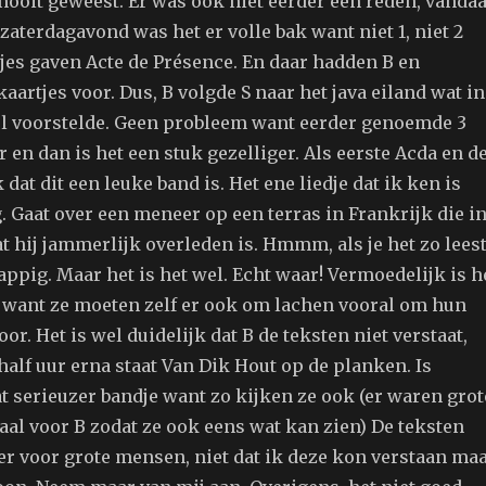
nooit geweest. Er was ook niet eerder een reden, vandaa
aterdagavond was het er volle bak want niet 1, niet 2
jes gaven Acte de Présence. En daar hadden B en
kaartjes voor. Dus, B volgde S naar het java eiland wat in
eel voorstelde. Geen probleem want eerder genoemde 3
 en dan is het een stuk gezelliger. Als eerste Acda en d
dat dit een leuke band is. Het ene liedje dat ik ken is
 Gaat over een meneer op een terras in Frankrijk die i
at hij jammerlijk overleden is. Hmmm, als je het zo lees
rappig. Maar het is het wel. Echt waar! Vermoedelijk is h
d want ze moeten zelf er ook om lachen vooral om hun
or. Het is wel duidelijk dat B de teksten niet verstaat,
alf uur erna staat Van Dik Hout op de planken. Is
t serieuzer bandje want zo kijken ze ook (er waren grot
al voor B zodat ze ook eens wat kan zien) De teksten
er voor grote mensen, niet dat ik deze kon verstaan ma