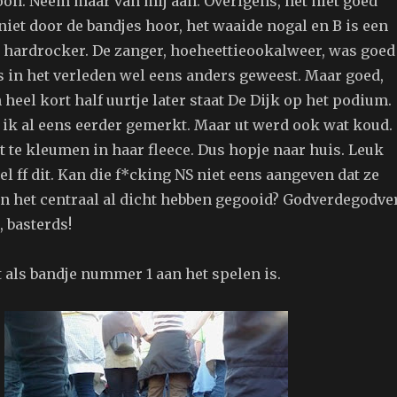
oon. Neem maar van mij aan. Overigens, het niet goed
iet door de bandjes hoor, het waaide nogal en B is een
t hardrocker. De zanger, hoeheettieookalweer, was goed
is in het verleden wel eens anders geweest. Maar goed,
 heel kort half uurtje later staat De Dijk op het podium.
 ik al eens eerder gemerkt. Maar ut werd ook wat koud.
t te kleumen in haar fleece. Dus hopje naar huis. Leuk
 ff dit. Kan die f*cking NS niet eens aangeven dat ze
n het centraal al dicht hebben gegooid? Godverdegodve
 basterds!
t als bandje nummer 1 aan het spelen is.