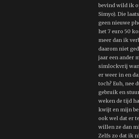
bevind wild ik o
Simyo). Die laat
geen nieuwe pho
het 7 euro 50 k
meer dan ik ver
daarom niet ged
jaar een ander 
simlockvrij wan
er weer in en d
toch? Euh, nee 
gebruik en stuu
weken de tijd h
kwijt en mijn b
ook wel dat er 
willen ze dan m
Zelfs zo dat ik