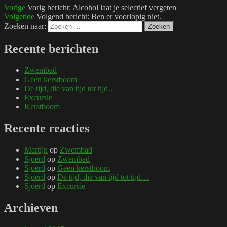
Vorige
Vorig bericht:
Alcohol laat je selectief vergeten
Volgende
Volgend bericht:
Ben er voorlopig niet.
Zoeken naar:
Zoeken
Recente berichten
Zwembad
Geen kerstboom
De tijd, die van tijd tot tijd…
Excursie
Kerstboom
Recente reacties
Martijn
op
Zwembad
Sjoerd
op
Zwembad
Sjoerd
op
Geen kerstboom
Sjoerd
op
De tijd, die van tijd tot tijd…
Sjoerd
op
Excursie
Archieven