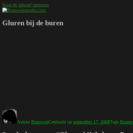
Naar de inhoud springen
Branwensrealm.com
Ni mar a shiltear a bhitear
Gluren bij de buren
Auteur
Branwen
Geplaatst op
september 17, 2008
Tags
Branw