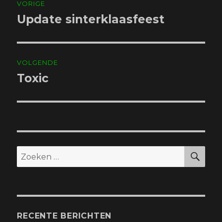
VORIGE
navigatie
Update sinterklaasfeest
Vorig
bericht:
VOLGENDE
Toxic
Volgend
bericht:
ZO
Zoeken
naar:
RECENTE BERICHTEN