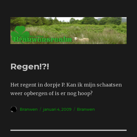
Branwensrealm.com
Regen!?!
Het regent in dorpje P. Kan ik mijn schaatsen
weer opbergen of is er nog hoop?
Auteur
Geplaatst
Tags
Branwen
januari 4, 2009
Branwen
op