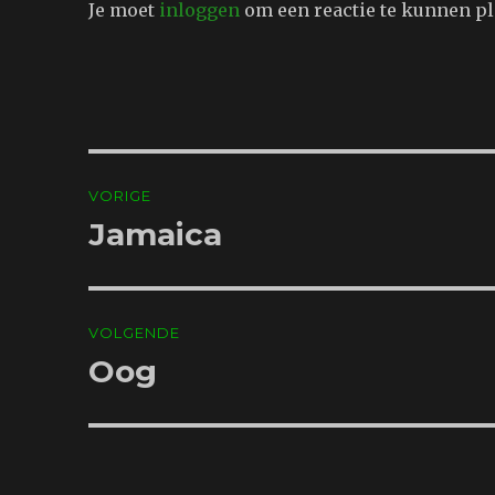
Je moet
inloggen
om een reactie te kunnen pl
Bericht
VORIGE
navigatie
Jamaica
Vorig
bericht:
VOLGENDE
Oog
Volgend
bericht: