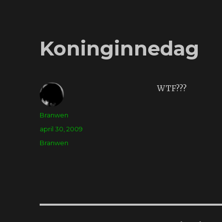
Koninginnedag
WTF???
Auteur
Branwen
Geplaatst
april 30, 2009
op
Tags
Branwen