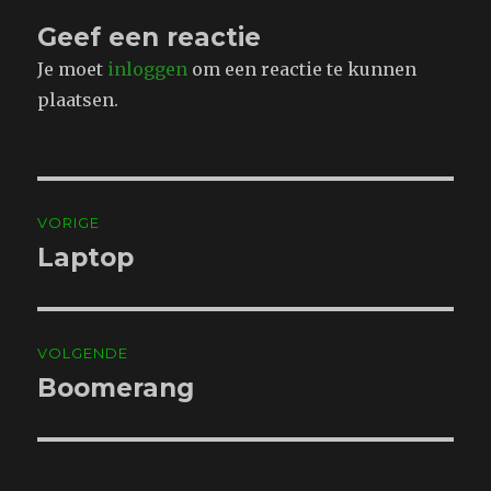
Geef een reactie
Je moet
inloggen
om een reactie te kunnen
plaatsen.
Bericht
VORIGE
navigatie
Laptop
Vorig
bericht:
VOLGENDE
Boomerang
Volgend
bericht: