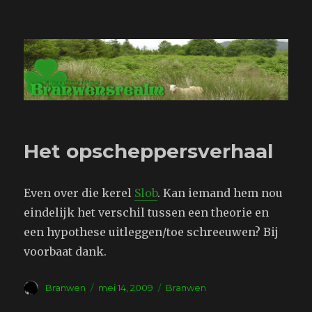
Branwensrealm.com
Het opscheppersverhaal
Even over die kerel
Slob
. Kan iemand hem nou
eindelijk het verschil tussen een theorie en
een hypothese uitleggen/toe schreeuwen? Bij
voorbaat dank.
Auteur
Geplaatst
Tags
Branwen
mei 14, 2009
Branwen
op