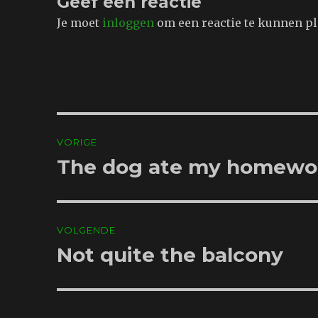
Geef een reactie
Je moet
inloggen
om een reactie te kunnen pl
Bericht
VORIGE
navigatie
The dog ate my homewo
Vorig
bericht:
VOLGENDE
Not quite the balcony
Volgend
bericht: