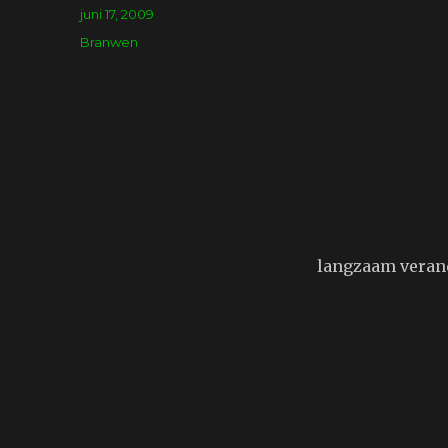
Geplaatst
juni 17, 2009
op
Tags
Branwen
langzaam verand