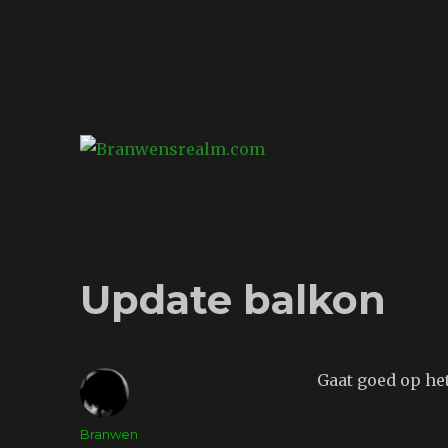
Branwensrealm.com
Ni mar a shiltear a bhitear
Update balkon
Gaat goed op het
Auteur
Branwen