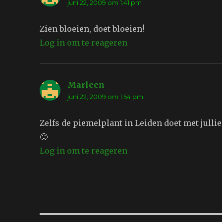
juni 22, 2009 om 1:41 pm
Zien bloeien, doet bloeien!
Log in om te reageren
Marleen
schreef:
juni 22, 2009 om 1:54 pm
Zelfs de piemelplant in Leiden doet met julli
🙂
Log in om te reageren