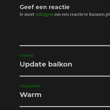
Geef een reactie
Je moet
inloggen
om een reactie te kunnen pl
Bericht
VORIGE
navigatie
Update balkon
Vorig
bericht:
VOLGENDE
Warm
Volgend
bericht: