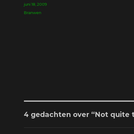
Geplaatst
juni 18, 2009
op
Tags
Branwen
4 gedachten over “Not quite 