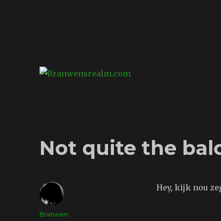
Branwensrealm.com
Ni mar a shiltear a bhitear
Not quite the bal
Hey, kijk nou z
Auteur
Branwen