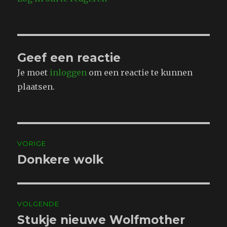
Geef een reactie
Je moet
inloggen
om een reactie te kunnen
plaatsen.
Bericht
VORIGE
navigatie
Donkere wolk
Vorig
bericht:
VOLGENDE
Stukje nieuwe Wolfmother
Volgend