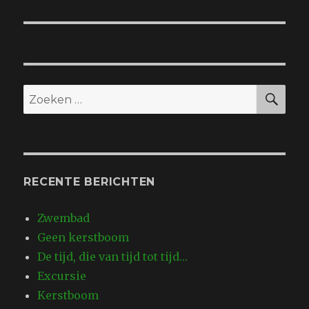
bericht:
ZO
Zoeken
naar:
RECENTE BERICHTEN
Zwembad
Geen kerstboom
De tijd, die van tijd tot tijd…
Excursie
Kerstboom