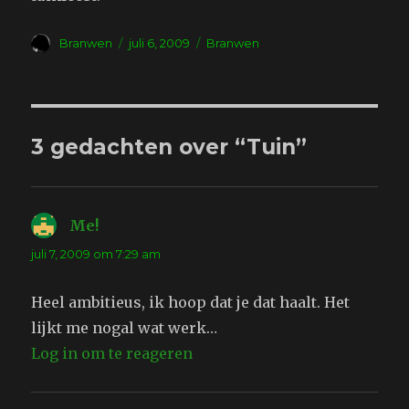
Auteur
Geplaatst
Tags
Branwen
juli 6, 2009
Branwen
op
3 gedachten over “Tuin”
Me!
schreef:
juli 7, 2009 om 7:29 am
Heel ambitieus, ik hoop dat je dat haalt. Het
lijkt me nogal wat werk…
Log in om te reageren