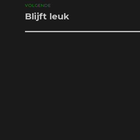
VOLGENDE
Blijft leuk
Volgend
bericht: