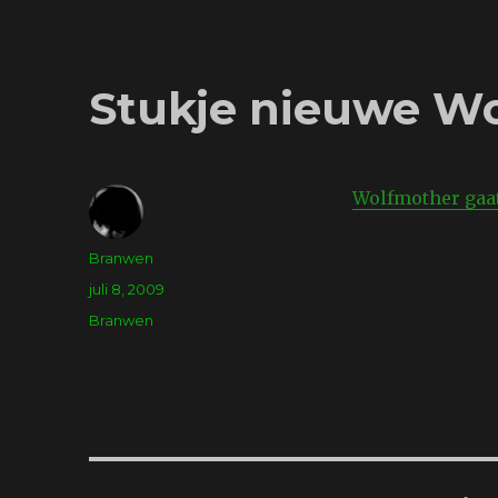
Stukje nieuwe W
Wolfmother gaa
Auteur
Branwen
Geplaatst
juli 8, 2009
op
Tags
Branwen