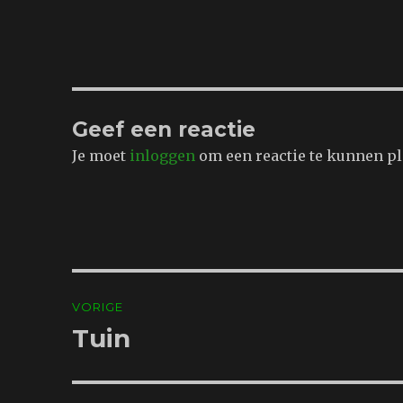
Geef een reactie
Je moet
inloggen
om een reactie te kunnen pl
Bericht
VORIGE
navigatie
Tuin
Vorig
bericht: