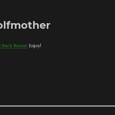
olfmother
t Back Round.
Enjoy!