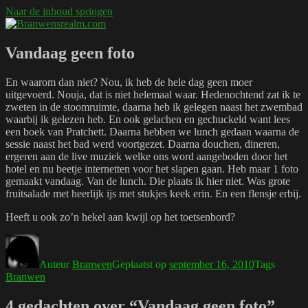
Naar de inhoud springen
Branwensrealm.com
Ni mar a shiltear a bhitear
Vandaag geen foto
En waarom dan niet? Nou, ik heb de hele dag geen moer
uitgevoerd. Nouja, dat is niet helemaal waar. Hedenochtend zat ik te
zweten in de stoomruimte, daarna heb ik gelegen naast het zwembad
waarbij ik gelezen heb. En ook gelachen en gechuckeld want lees
een boek van Pratchett. Daarna hebben we lunch gedaan waarna de
sessie naast het bad werd voortgezet. Daarna douchen, dineren,
ergeren aan de live muziek welke ons word aangeboden door het
hotel en nu beetje internetten voor het slapen gaan. Heb maar 1 foto
gemaakt vandaag. Van de lunch. Die plaats ik hier niet. Was grote
fruitsalade met heerlijk ijs met stukjes keek erin. En een flensje erbij.
Heeft u ook zo’n hekel aan kwijl op het toetsenbord?
Auteur
Branwen
Geplaatst op
september 16, 2010
Tags
Branwen
4 gedachten over “Vandaag geen foto”