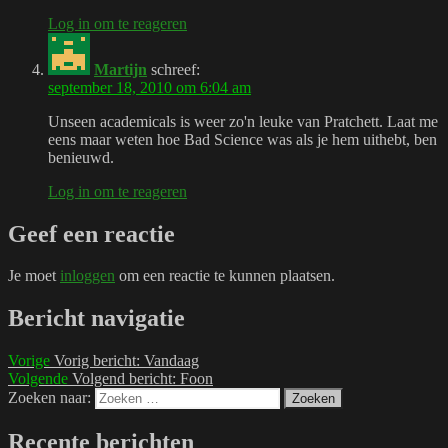
Log in om te reageren
Martijn
schreef:
september 18, 2010 om 6:04 am
Unseen academicals is weer zo'n leuke van Pratchett. Laat me
eens maar weten hoe Bad Science was als je hem uithebt, ben
benieuwd.
Log in om te reageren
Geef een reactie
Je moet
inloggen
om een reactie te kunnen plaatsen.
Bericht navigatie
Vorige
Vorig bericht:
Vandaag
Volgende
Volgend bericht:
Foon
Zoeken naar:
Zoeken
Recente berichten