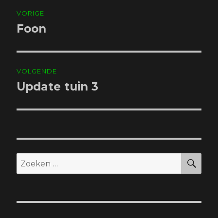
Bericht
VORIGE
navigatie
Foon
Vorig
bericht:
VOLGENDE
Update tuin 3
Volgend
bericht:
ZO
Zoeken
naar: