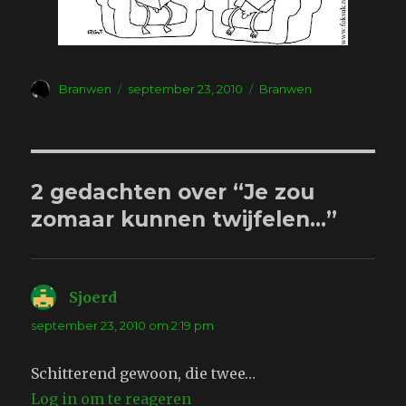
Auteur
Geplaatst
Tags
Branwen
september 23, 2010
Branwen
op
2 gedachten over “Je zou
zomaar kunnen twijfelen…”
Sjoerd
schreef:
september 23, 2010 om 2:19 pm
Schitterend gewoon, die twee…
Log in om te reageren