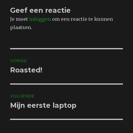
Geef een reactie
Je moet
inloggen
om een reactie te kunnen
plaatsen.
Bericht
VORIGE
navigatie
Roasted!
Vorig
bericht:
VOLGENDE
Mijn eerste laptop
Volgend
bericht: