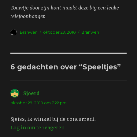
Touwtje door zijn kont maakt deze big een leuke
telefoonhanger.
Auteur
Geplaatst
Tags
Branwen
oktober 29, 2010
Branwen
op
6 gedachten over “Speeltjes”
Sjoerd
schreef:
oktober 29, 2010 om 7:22 pm
Sjeiss, ik winkel bij de concurrent.
Log in om te reageren