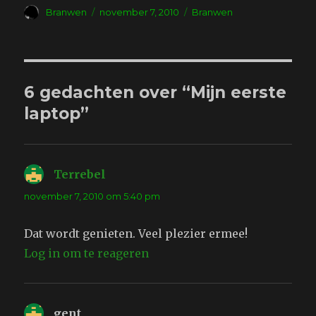
Auteur
Geplaatst
Tags
Branwen
november 7, 2010
Branwen
op
6 gedachten over “Mijn eerste
laptop”
Terrebel
schreef:
november 7, 2010 om 5:40 pm
Dat wordt genieten. Veel plezier ermee!
Log in om te reageren
gent
schreef: