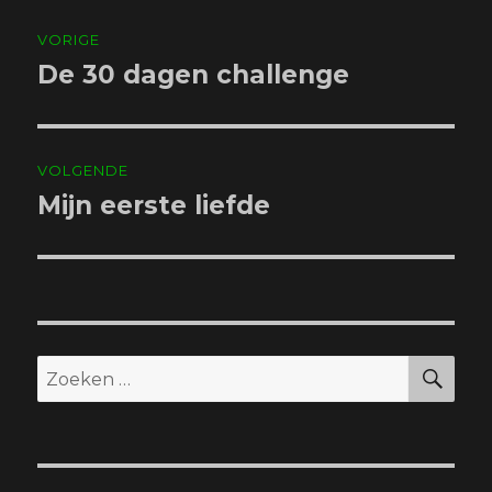
Bericht
VORIGE
navigatie
De 30 dagen challenge
Vorig
bericht:
VOLGENDE
Mijn eerste liefde
Volgend
bericht:
ZO
Zoeken
naar: