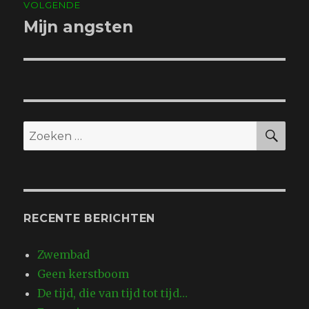
VOLGENDE
Mijn angsten
Volgend
bericht:
ZO
Zoeken
naar:
RECENTE BERICHTEN
Zwembad
Geen kerstboom
De tijd, die van tijd tot tijd…