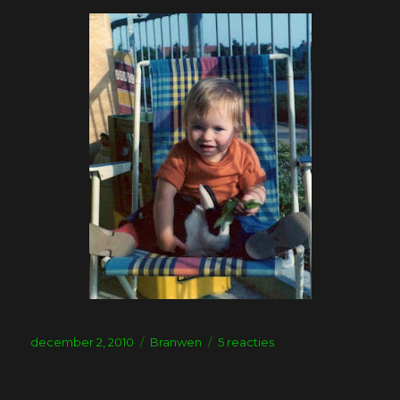
Geplaatst
Tags
op
december 2, 2010
Branwen
5 reacties
op
Mijn
eerste
liefde