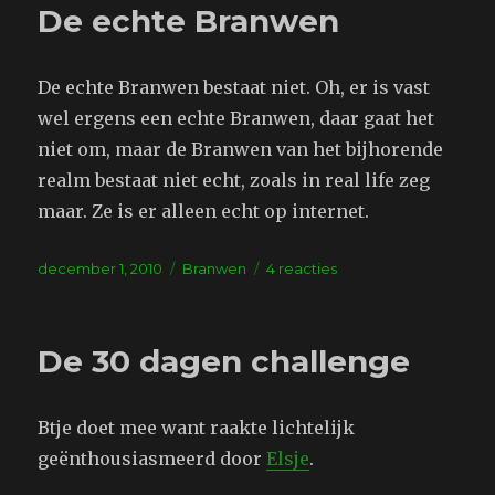
De echte Branwen
De echte Branwen bestaat niet. Oh, er is vast
wel ergens een echte Branwen, daar gaat het
niet om, maar de Branwen van het bijhorende
realm bestaat niet echt, zoals in real life zeg
maar. Ze is er alleen echt op internet.
Geplaatst
Tags
op
december 1, 2010
Branwen
4 reacties
op
De
echte
Branwen
De 30 dagen challenge
Btje doet mee want raakte lichtelijk
geënthousiasmeerd door
Elsje
.