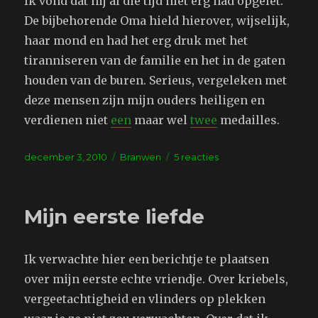
Ik vond dat hij al die tijd niet erg had opgelet.
De bijbehorende Oma hield hierover, wijselijk,
haar mond en had het erg druk met het
tiranniseren van de familie en het in de gaten
houden van de buren. Serieus, vergeleken met
deze mensen zijn mijn ouders heiligen en
verdienen niet
een
maar wel
twee
medailles.
Geplaatst
Tags
op
december 3, 2010
Branwen
5 reacties
op
Mijn
ouders
Mijn eerste liefde
Ik verwachte hier een berichtje te plaatsen
over mijn eerste echte vriendje. Over kriebels,
vergeetachtigheid en vlinders op plekken