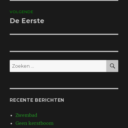
VOLGENDE
De Eerste
Volgend
bericht:
ZO
Zoeken
naar:
RECENTE BERICHTEN
Zwembad
Geen kerstboom