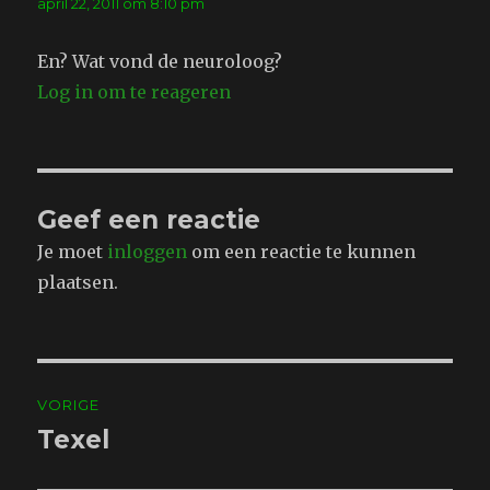
april 22, 2011 om 8:10 pm
En? Wat vond de neuroloog?
Log in om te reageren
Geef een reactie
Je moet
inloggen
om een reactie te kunnen
plaatsen.
Bericht
VORIGE
navigatie
Texel
Vorig
bericht: