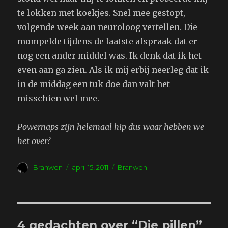
te lokken met koekjes. Snel mee gestopt,
volgende week aan neuroloog vertellen. Die
mompelde tijdens de laatste afspraak dat er
nog een ander middel was. Ik denk dat ik het
even aan ga zien. Als ik mij erbij neerleg dat ik
in de middag een tuk doe dan valt het
misschien wel mee.
Powernaps zijn helemaal hip dus waar hebben we
het over?
Auteur
Geplaatst
Tags
Branwen
april 15, 2011
Branwen
op
4 gedachten over “Die pillen”