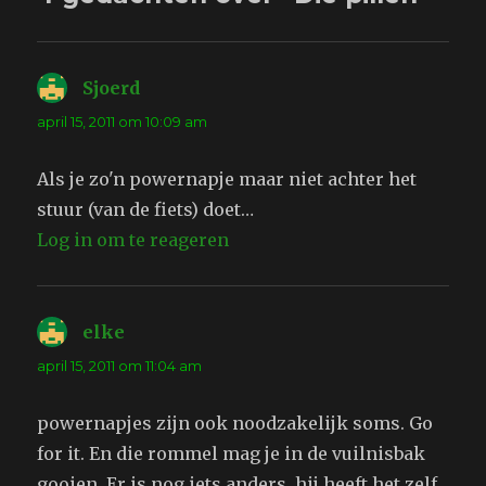
Sjoerd
schreef:
april 15, 2011 om 10:09 am
Als je zo'n powernapje maar niet achter het
stuur (van de fiets) doet…
Log in om te reageren
elke
schreef:
april 15, 2011 om 11:04 am
powernapjes zijn ook noodzakelijk soms. Go
for it. En die rommel mag je in de vuilnisbak
gooien. Er is nog iets anders, hij heeft het zelf