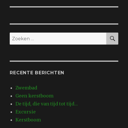
bericht:
ZO
Zoeken
naar:
RECENTE BERICHTEN
Zwembad
Geen kerstboom
De tijd, die van tijd tot tijd…
Excursie
Kerstboom