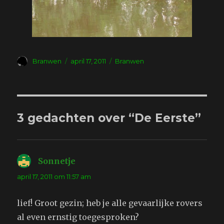
Auteur
Geplaatst
Tags
Branwen
april 17, 2011
Branwen
op
3 gedachten over “De Eerste”
Sonnetje
schreef:
april 17, 2011 om 11:57 am
lief! Groot gezin; heb je alle gevaarlijke rovers
al even ernstig toegesproken?