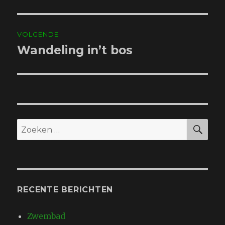
bericht:
VOLGENDE
Wandeling in’t bos
Volgend
bericht:
ZO
Zoeken
naar:
RECENTE BERICHTEN
Zwembad