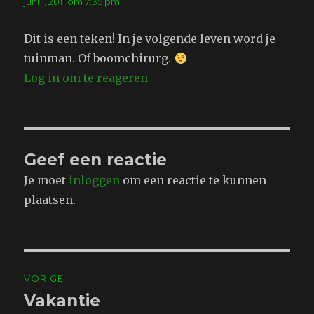
juni 1, 2011 om 7:35 pm
Dit is een teken! In je volgende leven word je
tuinman. Of boomchirurg.
Log in om te reageren
Geef een reactie
Je moet
inloggen
om een reactie te kunnen
plaatsen.
Bericht
VORIGE
navigatie
Vakantie
Vorig