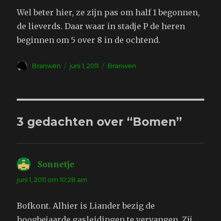
Wel beter hier, ze zijn pas om half 1 begonnen,
de lieverds. Daar waar in stadje P de heren
beginnen om 5 over 8 in de ochtend.
Auteur
Geplaatst
Tags
Branwen
juni 1, 2011
Branwen
op
3 gedachten over “Bomen”
Sonnetje
schreef:
juni 1, 2011 om 10:28 am
Bofkont. Alhier is Liander bezig de
hoogbejaarde gasleidingen te vervangen. Zij