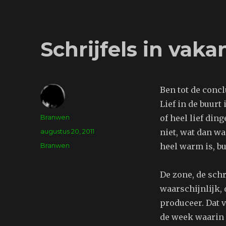
Schrijfels in vak
Ben tot de concl
Lief in de buurt
Auteur
Branwen
of heel lief ding
Geplaatst
augustus 20, 2011
niet, wat dan wa
op
Tags
Branwen
heel warm is, bu
De zone, de schri
waarschijnlijk,
produceer. Dat v
de week waarin i