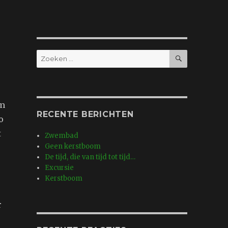
ZOEKEN
Zoeken
naar:
rm
RECENTE BERICHTEN
o
t
Zwembad
Geen kerstboom
De tijd, die van tijd tot tijd…
Excursie
Kerstboom
r