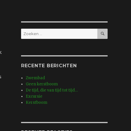
ZOEKEN
Zoeken
naar:
k
RECENTE BERICHTEN
s
Zwembad
Geen kerstboom
De tijd, die van tijd tot tijd…
Excursie
Kerstboom