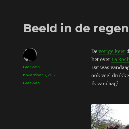
Beeld in de rege
De
vorige keer
d
het over
La Roc
Auteur
Branwen
Dat was vandaag
Geplaatst
november 3, 2012
ook veel drukker
op
Tags
Branwen
ik vandaag?