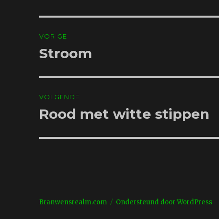
Bericht
VORIGE
navigatie
Stroom
Vorig
bericht:
VOLGENDE
Rood met witte stippen
Volgend
bericht:
Branwensrealm.com
Ondersteund door WordPress