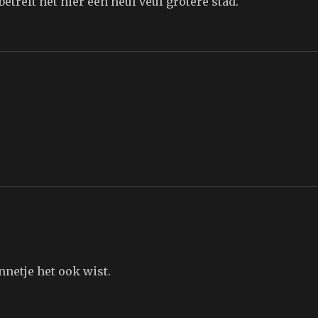
etreft het hier een heul veul grotere stad.
netje het ook wist.