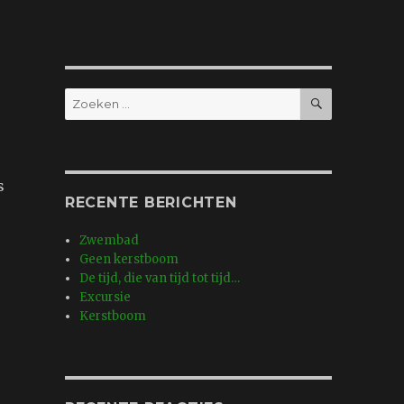
ZOEKEN
Zoeken
naar:
s
RECENTE BERICHTEN
Zwembad
Geen kerstboom
De tijd, die van tijd tot tijd…
Excursie
Kerstboom