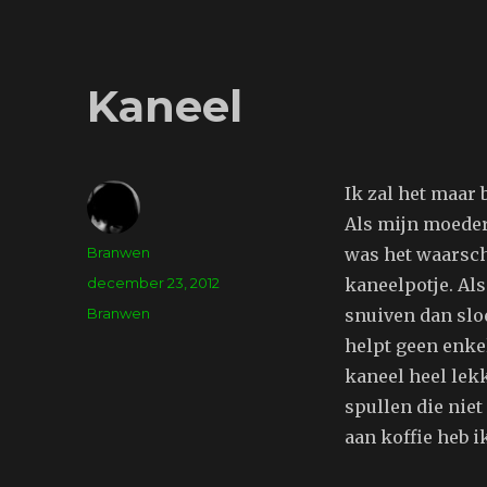
Kaneel
Ik zal het maar 
Als mijn moeder
Auteur
Branwen
was het waarschi
Geplaatst
december 23, 2012
kaneelpotje. Als
op
Tags
Branwen
snuiven dan sloe
helpt geen enke
kaneel heel lekk
spullen die niet
aan koffie heb 