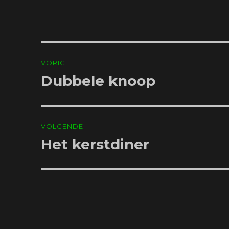
Bericht
VORIGE
navigatie
Dubbele knoop
Vorig
bericht:
VOLGENDE
Het kerstdiner
Volgend
bericht: