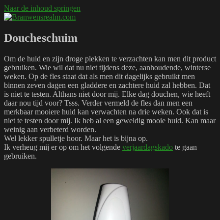
Naar de inhoud springen
Branwensrealm.com
Ni mar a shiltear a bhitear
Doucheschuim
Om de huid en zijn droge plekken te verzachten kan men dit product
gebruiken. Wie wil dat nu niet tijdens deze, aanhoudende, winterse
weken. Op de fles staat dat als men dit dagelijks gebruikt men
binnen zeven dagen een gladdere en zachtere huid zal hebben. Dat
is niet te testen. Althans niet door mij. Elke dag douchen, wie heeft
daar nou tijd voor? Tsss. Verder vermeld de fles dan men een
merkbaar mooiere huid kan verwachten na drie weken. Ook dat is
niet te testen door mij. Ik heb al een geweldig mooie huid. Kan maar
weinig aan verbeterd worden.
Wel lekker spulletje hoor. Maar het is bijna op.
Ik verheug mij er op om het volgende
verjaardagskado
te gaan
gebruiken.