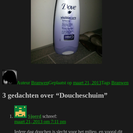
Auteur
Branwen
Geplaatst op
maart 21, 2013
Tags
Branwen
3 gedachten over “Doucheschuim”
Sjoerd
schreef:
maart 21, 2013 om 7:11 pm
Iedere dag douchen is slecht voor het milieu, en vooral dit