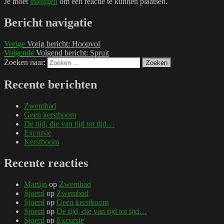
Je moet
inloggen
om een reactie te kunnen plaatsen.
Bericht navigatie
Vorige
Vorig bericht:
Hoopvol
Volgende
Volgend bericht:
Spruit
Zoeken naar:
Zoeken
Recente berichten
Zwembad
Geen kerstboom
De tijd, die van tijd tot tijd…
Excursie
Kerstboom
Recente reacties
Martijn
op
Zwembad
Sjoerd
op
Zwembad
Sjoerd
op
Geen kerstboom
Sjoerd
op
De tijd, die van tijd tot tijd…
Sjoerd
op
Excursie