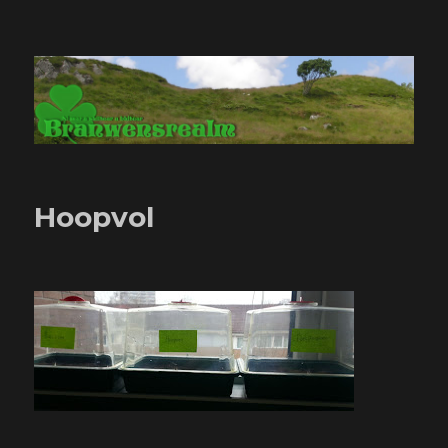
Branwensrealm.com
Hoopvol