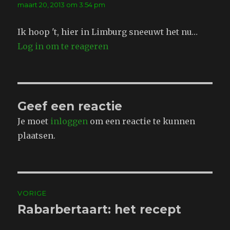
maart 20, 2013 om 3:54 pm
Ik hoop 't, hier in Limburg sneeuwt het nu…
Log in om te reageren
Geef een reactie
Je moet
inloggen
om een reactie te kunnen
plaatsen.
Bericht
VORIGE
navigatie
Rabarbertaart: het recept
Vorig
bericht: