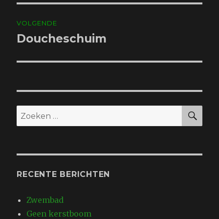
VOLGENDE
Doucheschuim
Volgend
bericht:
ZO
Zoeken
naar:
RECENTE BERICHTEN
Zwembad
Geen kerstboom