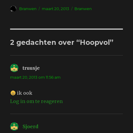
Auteur
Geplaatst
Tags
Branwen
maart 20, 2013
Branwen
op
2 gedachten over “Hoopvol”
truusje
schreef:
maart 20, 2013 om 11:56 am
ik ook
Log in om te reageren
Sjoerd
schreef: