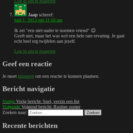
Log in om te reageren
Jaap
schreef:
juni 1, 2013 om 11:16 am
Ik zei "een niet nader te noemen vriend" 😉
Geeft niet, maar het was wel een hele rare ervaring. Je gaat
echt heel erg twijfelen aan jezelf.
Log in om te reageren
Geef een reactie
Je moet
inloggen
om een reactie te kunnen plaatsen.
Bericht navigatie
Vorige
Vorig bericht:
Snel, verzin een list
Volgende
Volgend bericht:
Rustige zomer
Zoeken naar:
Zoeken
Recente berichten