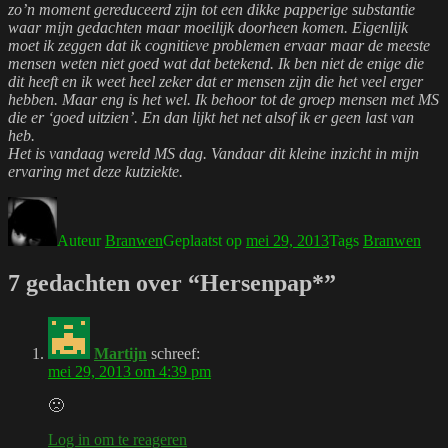
zo’n moment gereduceerd zijn tot een dikke papperige substantie
waar mijn gedachten maar moeilijk doorheen komen. Eigenlijk
moet ik zeggen dat ik cognitieve problemen ervaar maar de meeste
mensen weten niet goed wat dat betekend. Ik ben niet de enige die
dit heeft en ik weet heel zeker dat er mensen zijn die het veel erger
hebben. Maar eng is het wel. Ik behoor tot de groep mensen met MS
die er ‘goed uitzien’. En dan lijkt het net alsof ik er geen last van
heb.
Het is vandaag wereld MS dag. Vandaar dit kleine inzicht in mijn
ervaring met deze kutziekte.
Auteur
Branwen
Geplaatst op
mei 29, 2013
Tags
Branwen
7 gedachten over “Hersenpap*”
Martijn
schreef:
mei 29, 2013 om 4:39 pm
🙁
Log in om te reageren