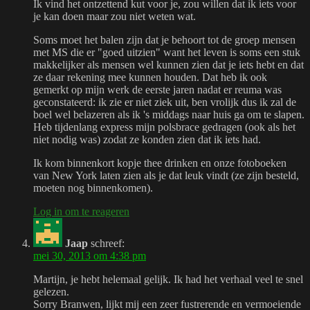
Ik vind het ontzettend kut voor je, zou willen dat ik iets voor
je kan doen maar zou niet weten wat.
Soms moet het balen zijn dat je behoort tot de groep mensen
met MS die er "goed uitzien" want het leven is soms een stuk
makkelijker als mensen wel kunnen zien dat je iets hebt en dat
ze daar rekening mee kunnen houden. Dat heb ik ook
gemerkt op mijn werk de eerste jaren nadat er reuma was
geconstateerd: ik zie er niet ziek uit, ben vrolijk dus ik zal de
boel wel belazeren als ik 's middags naar huis ga om te slapen.
Heb tijdenlang express mijn polsbrace gedragen (ook als het
niet nodig was) zodat ze konden zien dat ik iets had.
Ik kom binnenkort kopje thee drinken en onze fotoboeken
van New York laten zien als je dat leuk vindt (ze zijn besteld,
moeten nog binnenkomen).
Log in om te reageren
Jaap
schreef:
mei 30, 2013 om 4:38 pm
Martijn, je hebt helemaal gelijk. Ik had het verhaal veel te snel
gelezen.
Sorry Branwen, lijkt mij een zeer fustrerende en vermoeiende