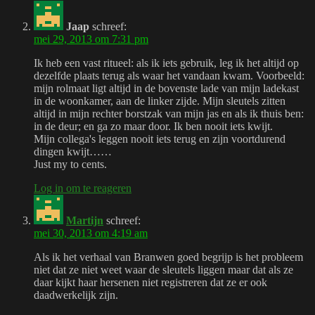
Jaap
schreef:
mei 29, 2013 om 7:31 pm
Ik heb een vast ritueel: als ik iets gebruik, leg ik het altijd op
dezelfde plaats terug als waar het vandaan kwam. Voorbeeld:
mijn rolmaat ligt altijd in de bovenste lade van mijn ladekast
in de woonkamer, aan de linker zijde. Mijn sleutels zitten
altijd in mijn rechter borstzak van mijn jas en als ik thuis ben:
in de deur; en ga zo maar door. Ik ben nooit iets kwijt.
Mijn collega's leggen nooit iets terug en zijn voortdurend
dingen kwijt……
Just my to cents.
Log in om te reageren
Martijn
schreef:
mei 30, 2013 om 4:19 am
Als ik het verhaal van Branwen goed begrijp is het probleem
niet dat ze niet weet waar de sleutels liggen maar dat als ze
daar kijkt haar hersenen niet registreren dat ze er ook
daadwerkelijk zijn.