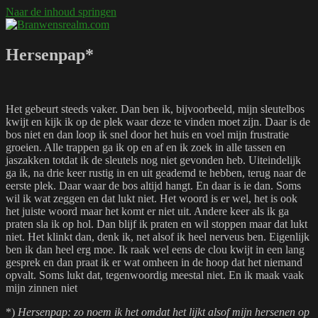
Naar de inhoud springen
Branwensrealm.com
Ni mar a shiltear a bhitear
Hersenpap*
Het gebeurt steeds vaker. Dan ben ik, bijvoorbeeld, mijn sleutelbos
kwijt en kijk ik op de plek waar deze te vinden moet zijn. Daar is de
bos niet en dan loop ik snel door het huis en voel mijn frustratie
groeien. Alle trappen ga ik op en af en ik zoek in alle tassen en
jaszakken totdat ik de sleutels nog niet gevonden heb. Uiteindelijk
ga ik, na drie keer rustig in en uit geademd te hebben, terug naar de
eerste plek. Daar waar de bos altijd hangt. En daar is ie dan. Soms
wil ik wat zeggen en dat lukt niet. Het woord is er wel, het is ook
het juiste woord maar het komt er niet uit. Andere keer als ik ga
praten sla ik op hol. Dan blijf ik praten en wil stoppen maar dat lukt
niet. Het klinkt dan, denk ik, net alsof ik heel nerveus ben. Eigenlijk
ben ik dan heel erg moe. Ik raak wel eens de clou kwijt in een lang
gesprek en dan praat ik er wat omheen in de hoop dat het niemand
opvalt. Soms lukt dat, tegenwoordig meestal niet. En ik maak vaak
mijn zinnen niet
*)
Hersenpap: zo noem ik het omdat het lijkt alsof mijn hersenen op