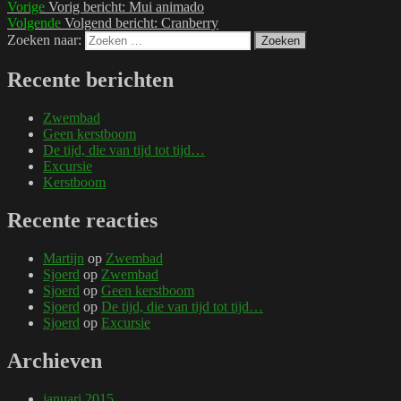
Vorige
Vorig bericht:
Mui animado
Volgende
Volgend bericht:
Cranberry
Zoeken naar:
Zoeken
Recente berichten
Zwembad
Geen kerstboom
De tijd, die van tijd tot tijd…
Excursie
Kerstboom
Recente reacties
Martijn
op
Zwembad
Sjoerd
op
Zwembad
Sjoerd
op
Geen kerstboom
Sjoerd
op
De tijd, die van tijd tot tijd…
Sjoerd
op
Excursie
Archieven
januari 2015