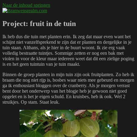
Naar de inhoud springen
Branwensrealm.com
Ni mar a shiltear a bhitear
Project: fruit in de tuin
Ik heb dus die tuin met planten erin. Ik zeg dat maar even want het
schijnt niet vanzelfsprekend te zijn dat er planten en dergelijke in je
tuin staan. Althans, als je hier in de buurt woont. Ik zie erg vaak
volledig bestraatte tuintjes. Sommige zetten er nog een bak met
violen in voor de kleur maar iedereen weet dat dit een zielige poging
is en het geen tuintuin van je tuin maakt.
Binnen de groep planten in mijn tuin zijn ook fruitplanten. Zo heb ik
braam die nog niet rijp is, bosbes waar niets mee gebeurd en morgen
ga ik enthousiast bloggen over de cranberry. Als je morgen verrast
bent door het onderwerp van het blogje heb je gewoon niet goed
opgelet en is het je eigen schuld. En kruisbes, heb ik ook. Wel 2
struikjes. Op stam. Staat leuk.