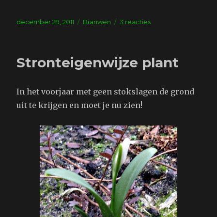
Geplaatst
Tags
op
december 29, 2011
Branwen
3 reacties
op
Kerstkado
Stronteigenwijze plant
In het voorjaar met geen stokslagen de grond
uit te krijgen en moet je nu zien!