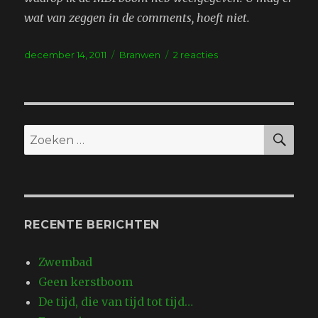
wat van zeggen in de comments, hoeft niet.
Geplaatst
Tags
op
december 14, 2011
Branwen
2 reacties
op
Kerstbomen
ZO
Zoeken
naar:
RECENTE BERICHTEN
Zwembad
Geen kerstboom
De tijd, die van tijd tot tijd…