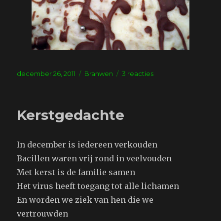
Geplaatst
Tags
op
december 26, 2011
Branwen
3 reacties
op
Gegeven
Kerstgedachte
In december is iedereen verkouden
Bacillen waren vrij rond in veelvouden
Met kerst is de familie samen
Het virus heeft toegang tot alle lichamen
En worden we ziek van hen die we
vertrouwden