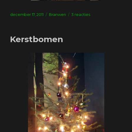
Geplaatst
Tags
op
december 17, 2011
Branwen
3 reacties
op
Kerstboom
update
Kerstbomen