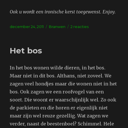
Ook u wordt een ironische kerst toegewenst. Enjoy.
Geplaatst
Tags
op
december 24, 2011
Branwen
2 reacties
op
Kerstgedachte
Het bos
In het bos wonen wilde dieren, in het bos.
Maar niet in dit bos. Althans, niet zoveel. We
zagen veel hondjes maar die wonen niet in het
bos. Ook zagen we een roofvogel van een
soort. Die woont er waarschijnlijk wel. Zo ook
de parkieten en die horen er eigenlijk niet
maar zijn wel reuze gezellig. Wat zagen we
verder, naast de beestenboel? Schimmel. Hele