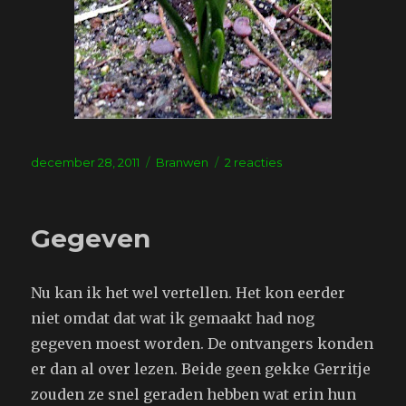
Geplaatst
Tags
op
december 28, 2011
Branwen
2 reacties
op
Stronteigenwijze
plant
Gegeven
Nu kan ik het wel vertellen. Het kon eerder
niet omdat dat wat ik gemaakt had nog
gegeven moest worden. De ontvangers konden
er dan al over lezen. Beide geen gekke Gerritje
zouden ze snel geraden hebben wat erin hun