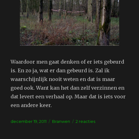
Waardoor men gaat denken of er iets gebeurd
is. En zo ja, wat er dan gebeurd is. Zal ik
waarschijnlijk nooit weten en dat is maar
goed ook. Want kan het dan zelf verzinnen en
dat levert een verhaal op. Maar dat is iets voor
een andere keer.
Geplaatst
Tags
op
december 19, 2011
Branwen
2 reacties
op
Het
bos