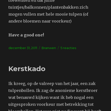
toewensen en dat jullie
tuintjes/balkonnen/plantenbakken zich
mogen vullen met hele mooie tulpen (of
andere bloemen naar voorkeur)
Have a good one!
Geplaatst
Tags
op
december 31, 2011
Branwen
5 reacties
op
2012
Kerstkado
Ik kreeg, op de valreep van het jaar, een zak
tulpenbollen. Ik zag de anonieme kerstbroer
wat benauwd kijken want ik heb nogal een
uitgesproken voorkeur met betrekking tot