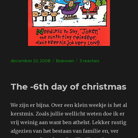
Geplaatst
Tags
op
december 20, 2008
Branwen
3 reacties
op
The
-5th
day
The -6th day of christmas
of
christmas
We zijn er bijna. Over een klein weekje is het al
kerstmis. Zoals jullie wellicht weten doe ik er
vrij weinig aan want ben atheïst. Lekker rustig
afgezien van het bestaan van familie en, ver