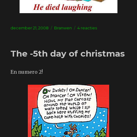
Geplaatst
Tags
op
december 21, 2008
Branwen
4 reacties
op
The
-4th
day
The -5th day of christmas
of
christmas
En numero 2!