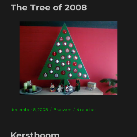
de
The Tree of 2008
tuin
Geplaatst
Tags
op
december 8, 2008
Branwen
4 reacties
op
The
Tree
of
Kerstboom
2008