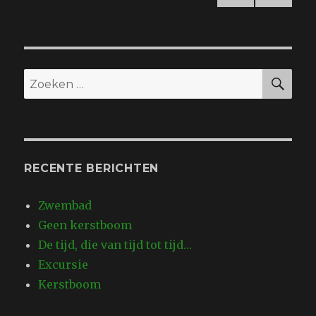
spotlights
VOL
navigatie
GEN
DE
PAGI
NA
ZO
Zoeken
naar:
RECENTE BERICHTEN
Zwembad
Geen kerstboom
De tijd, die van tijd tot tijd…
Excursie
Kerstboom