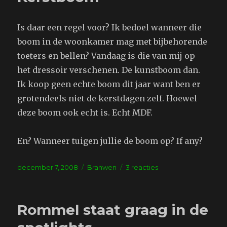
Is daar een regel voor? Ik bedoel wanneer die
boom in de woonkamer mag met bijbehorende
toeters en bellen? Vandaag is die van mij op
het dressoir verschenen. De kunstboom dan.
Ik koop geen echte boom dit jaar want ben er
grotendeels niet de kerstdagen zelf. Hoewel
deze boom ook echt is. Echt MDF.
En? Wanneer tuigen jullie de boom op? If any?
Geplaatst
Tags
op
december 7, 2008
Branwen
3 reacties
op
Kerstboom
Rommel staat graag in de