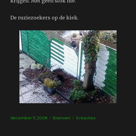
krijgen. Met geen stok nie.
De ruziezoekers op de kiek.
Geplaatst
Tags
op
december 11, 2008
Branwen
6 reacties
op
Herrie
in