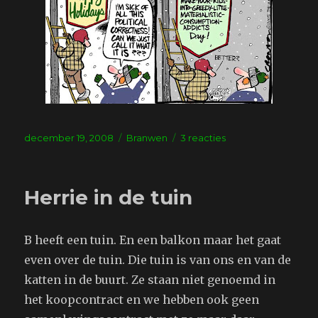
Geplaatst
Tags
op
december 19, 2008
Branwen
3 reacties
op
The
-6th
day
Herrie in de tuin
of
christmas
B heeft een tuin. En een balkon maar het gaat
even over de tuin. Die tuin is van ons en van de
katten in de buurt. Ze staan niet genoemd in
het koopcontract en we hebben ook geen