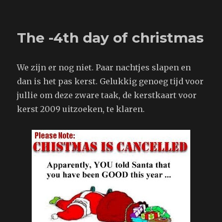
op
The
-3th
day
The -4th day of christmas
of
Christmas
We zijn er nog niet. Paar nachtjes slapen en
dan is het pas kerst. Gelukkig genoeg tijd voor
jullie om deze zware taak, de kerstkaart voor
kerst 2009 uitzoeken, te klaren.