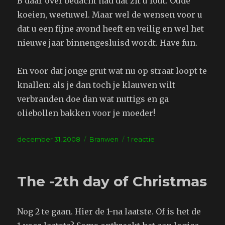
B daar over bedacht had dat zit u fout. Oude
koeien, weetuwel. Maar wel de wensen voor u
dat u een fijne avond heeft en veilig en wel het
nieuwe jaar binnengesluisd wordt. Have fun.
En voor dat jonge grut wat nu op straat loopt te
knallen: als je dan toch je klauwen wilt
verbranden doe dan wat nuttigs en ga
oliebollen bakken voor je moeder!
Geplaatst
Tags
op
december 31, 2008
Branwen
1 reactie
op
Het
oude
jaar
The -2th day of Christmas
Nog 2 te gaan. Hier de 1-na laatste. Of is het de