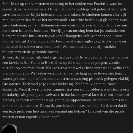
Stel: Je zit op een vier sterren camping in het zuiden van Frankrijk waar het
eigenlijk net iets te warm is. De wijn, die je ‘s middags zelf gehaald heb bij de
cave om de hoek, blijkt helemaal niet te drinken. Je kinderen komen elke vijf
minuten vertellen dat ze het zwemparadijs met drie baden, vijf glijbanen, twee
speelfonteinen, een knuffelmuur en vier whirlpools, saai vinden. Je vrouw aan
het flirten is met de buurman. Terwijl je van mening bent dat je, ondanks een
biergerelateerde buik en terugwijkende haargrens, er bijzonder goed uitziet
voor je leeftijd. Beter nog dan de buurman die aan rugby zegt te doen en daar
inderdaad de scheve neus voor heeft. Wat enorm afleid van zijn strakke
buikspieren en de getrainde biceps.
Je weet dat het eigenlijk veel erger had gekund. Je had geboren kunnen zijn in
een favela in Sao Paolo in Brazilië en op de straat moeten poepen, zonder
uitzicht op een fraai leven. Niet zeker wetend welke kinderen wel en welke echt
niet van jou zijn. Wel zeker weten dat zij van ze lang zal ze leven niet terecht
waren gekomen op die bloedhete viersterren camping pittoresk gelegen vlakbij
Grospierres. Toch voel je je er niet lekker bij. Zelf heb ik dat niet. Nooit
eigenlijk. Want ik weet precies wanneer iets een echt probleem is of slechts een
obstakeltje als gevolg van welvaart. In dat laatste geval lach ik er om, en schuif
het weg naar een achteraf plekje van mijn hippocampus.
Maar toch. Soms kan
ook ik er niet om heen. Zo sta ik, poedelnaakt, naast het bad. En ik weet dat ik
een luxe probleem heb maar kan iemand mij helpen? Hoeveel van die parels
moeten er nou eigenlijk in het bad?
Auteur
Geplaatst
Tags
op
op
Een