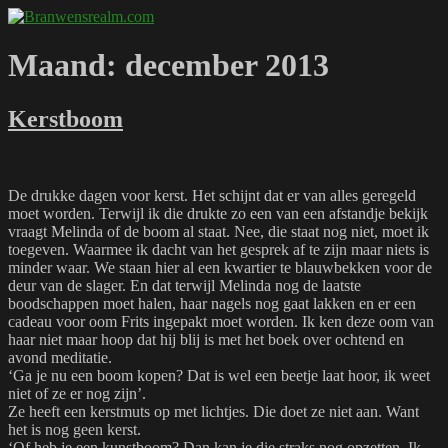
Naar
Branwensrealm.com
Ni mar a shiltear a bhitear
de
inhoud
Maand:
december 2013
springen
Kerstboom
De drukke dagen voor kerst. Het schijnt dat er van alles geregeld
moet worden. Terwijl ik die drukte zo een van een afstandje bekijk
vraagt Melinda of de boom al staat. Nee, die staat nog niet, moet ik
toegeven. Waarmee ik dacht van het gesprek af te zijn maar niets is
minder waar. We staan hier al een kwartier te blauwbekken voor de
deur van de slager. En dat terwijl Melinda nog de laatste
boodschappen moet halen, haar nagels nog gaat lakken en er een
cadeau voor oom Frits ingepakt moet worden. Ik ken deze oom van
haar niet maar hoop dat hij blij is met het boek over ochtend en
avond meditatie.
‘Ga je nu een boom kopen? Dat is wel een beetje laat hoor, ik weet
niet of ze er nog zijn’.
Ze heeft een kerstmuts op met lichtjes. Die doet ze niet aan. Want
het is nog geen kerst.
‘Of heb je een kunstboom? Dan kan je die straks nog opzetten. Ik