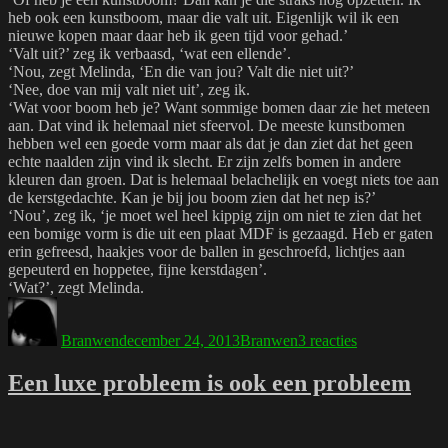
heb ook een kunstboom, maar die valt uit. Eigenlijk wil ik een
nieuwe kopen maar daar heb ik geen tijd voor gehad.’
‘Valt uit?’ zeg ik verbaasd, ‘wat een ellende’.
‘Nou, zegt Melinda, ‘En die van jou? Valt die niet uit?’
‘Nee, doe van mij valt niet uit’, zeg ik.
‘Wat voor boom heb je? Want sommige bomen daar zie het meteen
aan. Dat vind ik helemaal niet sfeervol. De meeste kunstbomen
hebben wel een goede vorm maar als dat je dan ziet dat het geen
echte naalden zijn vind ik slecht. Er zijn zelfs bomen in andere
kleuren dan groen. Dat is helemaal belachelijk en voegt niets toe aan
de kerstgedachte. Kan je bij jou boom zien dat het nep is?’
‘Nou’, zeg ik, ‘je moet wel heel kippig zijn om niet te zien dat het
een bomige vorm is die uit een plaat MDF is gezaagd. Heb er gaten
erin gefreesd, haakjes voor de ballen in geschroefd, lichtjes aan
gepeuterd en hoppetee, fijne kerstdagen’.
‘Wat?’, zegt Melinda.
Auteur
Geplaatst
Tags
op
op
Kerstboom
Branwen
december 24, 2013
Branwen
3 reacties
Een luxe probleem is ook een probleem