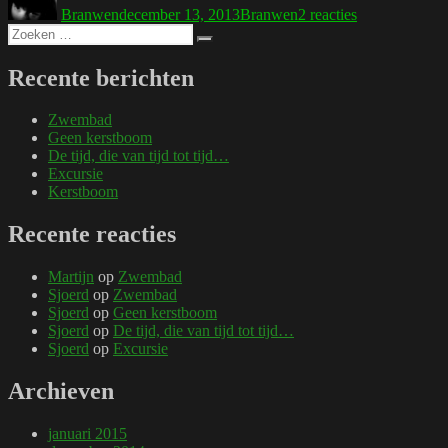
Branwen
december 13, 2013
Branwen
2 reacties
luxe
Zoeken
probleem
Zoeken
naar:
is
ook
Recente berichten
een
probleem
Zwembad
Geen kerstboom
De tijd, die van tijd tot tijd…
Excursie
Kerstboom
Recente reacties
Martijn
op
Zwembad
Sjoerd
op
Zwembad
Sjoerd
op
Geen kerstboom
Sjoerd
op
De tijd, die van tijd tot tijd…
Sjoerd
op
Excursie
Archieven
januari 2015