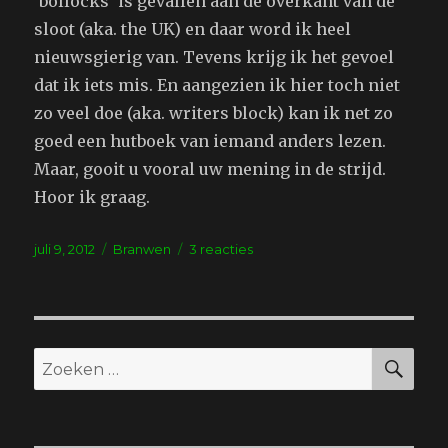
‘bollocks’ is gevallen aan de overkant van de
sloot (aka. the UK) en daar word ik heel
nieuwsgierig van. Tevens krijg ik het gevoel
dat ik iets mis. En aangezien ik hier toch niet
zo veel doe (aka. writers block) kan ik net zo
goed een hutboek van iemand anders lezen.
Maar, gooit u vooral uw mening in de strijd.
Hoor ik graag.
Geplaatst
Tags
op
juli 9, 2012
Branwen
3 reacties
op
Wat
denkt
u?
ZO
Zoeken
naar: