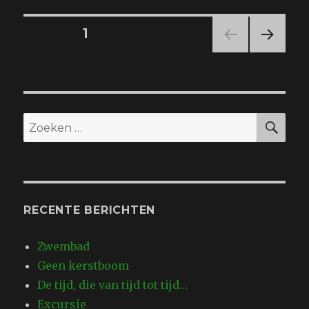
Berichten
PAGINA
1
VOL
navigatie
GEN
DE
PAGI
NA
ZO
Zoeken
naar:
RECENTE BERICHTEN
Zwembad
Geen kerstboom
De tijd, die van tijd tot tijd…
Excursie