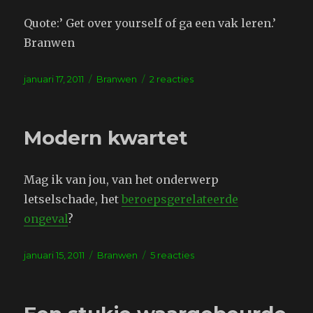
Quote:’ Get over yourself of ga een vak leren.’
Branwen
Geplaatst
Tags
op
januari 17, 2011
Branwen
2 reacties
op
Hypocriet
Modern kwartet
Mag ik van jou, van het onderwerp
letselschade, het
beroepsgerelateerde
ongeval
?
Geplaatst
Tags
op
januari 15, 2011
Branwen
5 reacties
op
Modern
kwartet