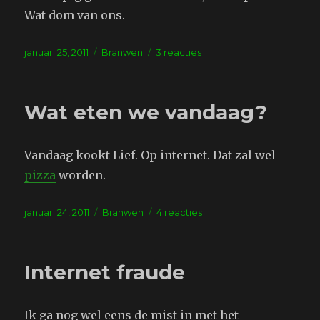
Wat dom van ons.
Geplaatst
Tags
op
januari 25, 2011
Branwen
3 reacties
op
De
autodealer
Wat eten we vandaag?
Vandaag kookt Lief. Op internet. Dat zal wel
pizza
worden.
Geplaatst
Tags
op
januari 24, 2011
Branwen
4 reacties
op
Wat
eten
we
Internet fraude
vandaag?
Ik ga nog wel eens de mist in met het