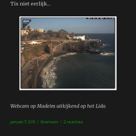
Tis niet eerlijk…
Webcam op Madeira uitkijkend op het Lido.
Geplaatst
Tags
op
januari 7, 2011
Branwen
2 reacties
op
No
fair