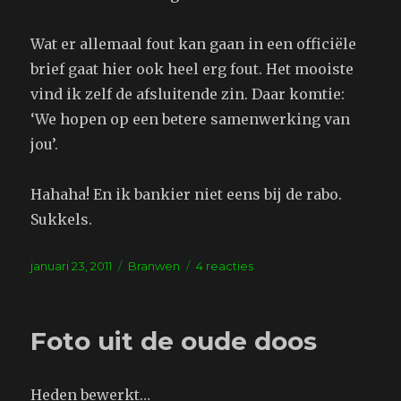
Wat er allemaal fout kan gaan in een officiële
brief gaat hier ook heel erg fout. Het mooiste
vind ik zelf de afsluitende zin. Daar komtie:
‘We hopen op een betere samenwerking van
jou’.
Hahaha! En ik bankier niet eens bij de rabo.
Sukkels.
Geplaatst
Tags
op
januari 23, 2011
Branwen
4 reacties
op
Internet
fraude
Foto uit de oude doos
Heden bewerkt…