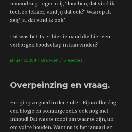
Iemand zegt tegen mij, ‘douchen, dat vind ik
toch zo lekker, vind jij dat ook?’ Waarop ik
zeg,’ ja, dat vind ik ook’.
Dat was het. Is er hier iemand die hier een
verborgen boodschap in kan vinden?
Geplaatst
Tags
op
januari 13, 2011
Branwen
5 reacties
op
Een
stukje
waargebeurde
Overpeinzing en vraag.
droom
Het ging zo goed in december. Bijna elke dag
een blogje en sommige zelfs ook nog met
inhoud! Dat was te mooi om waar te zijn, uh,
om vol te houden. Want nu is het januari en