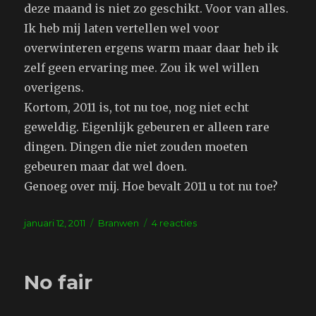
deze maand is niet zo geschikt. Voor van alles.
Ik heb mij laten vertellen wel voor
overwinteren ergens warm maar daar heb ik
zelf geen ervaring mee. Zou ik wel willen
overigens.
Kortom, 2011 is, tot nu toe, nog niet echt
geweldig. Eigenlijk gebeuren er alleen rare
dingen. Dingen die niet zouden moeten
gebeuren maar dat wel doen.
Genoeg over mij. Hoe bevalt 2011 u tot nu toe?
Geplaatst
Tags
op
januari 12, 2011
Branwen
4 reacties
op
Overpeinzing
en
vraag.
No fair