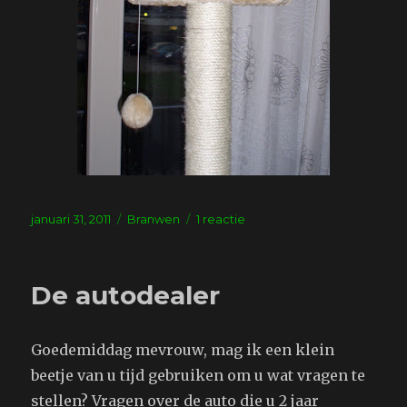
Geplaatst
Tags
op
januari 31, 2011
Branwen
1 reactie
op
Piest
pesas
De autodealer
Goedemiddag mevrouw, mag ik een klein
beetje van u tijd gebruiken om u wat vragen te
stellen? Vragen over de auto die u 2 jaar