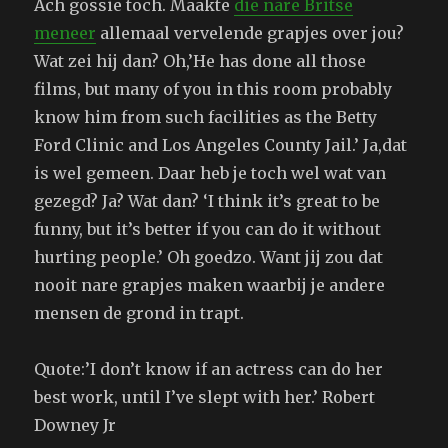
Ach gossie toch. Maakte
die nare Britse
meneer
allemaal vervelende grapjes over jou?
Wat zei hij dan? Oh,’He has done all those
films, but many of you in this room probably
know him from such facilities as the Betty
Ford Clinic and Los Angeles County Jail.’ Ja,dat
is wel gemeen. Daar heb je toch wel wat van
gezegd? Ja? Wat dan? ‘I think it’s great to be
funny, but it’s better if you can do it without
hurting people.’ Oh goedzo. Want jij zou dat
nooit nare grapjes maken waarbij je andere
mensen de grond in trapt.
Quote:’I don’t know if an actress can do her
best work, until I’ve slept with her.’ Robert
Downey Jr