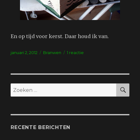
En op tijd voor kerst. Daar houd ik van.
Geplaatst
Tags
op
januari 2, 2012
Branwen
1 reactie
op
Nieuw
jaar
nieuwe
kansen
ZO
Zoeken
naar:
RECENTE BERICHTEN