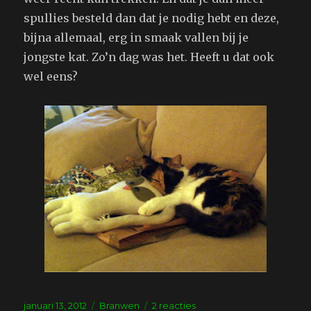
spullies besteld dan dat je nodig hebt en deze,
bijna allemaal, erg in smaak vallen bij je
jongste kat. Zo’n dag was het. Heeft u dat ook
wel eens?
Geplaatst
Tags
op
januari 13, 2012
Branwen
2 reacties