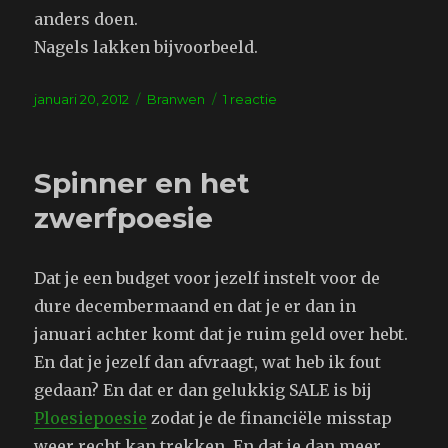
anders doen.
Nagels lakken bijvoorbeeld.
Geplaatst
Tags
op
januari 20, 2012
Branwen
1 reactie
op
Klusje
Spinner en het
zwerfpoesie
Dat je een budget voor jezelf instelt voor de
dure decembermaand en dat je er dan in
januari achter komt dat je ruim geld over hebt.
En dat je jezelf dan afvraagt, wat heb ik fout
gedaan? En dat er dan gelukkig SALE is bij
Ploesiepoesie
zodat je de financiële misstap
weer recht kan trekken. En dat je dan meer