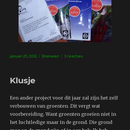
Geplaatst
Tags
op
januari 25, 2012
Branwen
3 reacties
op
Het
zaad
is
Klusje
binnen
Een ander project voor dit jaar zal zijn het zelf
verbouwen van groenten. Dit vergt wat
voorbereiding. Want groenten groeien niet in
het luchtledige maar in de grond. Die grond