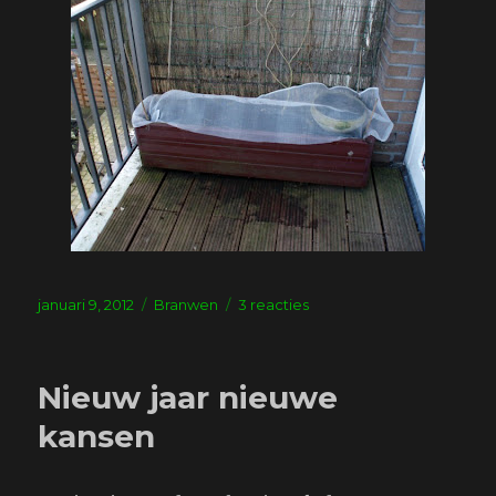
Geplaatst
Tags
op
januari 9, 2012
Branwen
3 reacties
op
Beestenbende
op
het
Nieuw jaar nieuwe
balkon
kansen