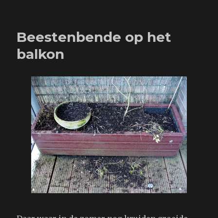
op
Spinner
en
het
Beestenbende op het
zwerfpoesie
balkon