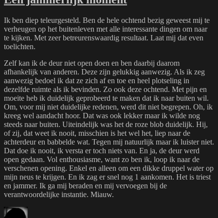
Ik ben diep teleurgesteld. Ben de hele ochtend bezig geweest mij te
verheugen op het buitenleven met alle interessante dingen om naar
te kijken. Met zeer betreurenswaardig resultaat. Laat mij dat even
toelichten.
Zelf kan ik de deur niet open doen en ben daarbij daarom
afhankelijk van anderen. Deze zijn gelukkig aanwezig. Als ik zeg
aanwezig bedoel ik dat ze zich af en toe en heel plotseling in
dezelfde ruimte als ik bevinden. Zo ook deze ochtend. Met pijn en
moeite heb ik duidelijk geprobeerd te maken dat ik naar buiten wil.
Om, voor mij niet duidelijke redenen, werd dit niet begrepen. Oh, ik
kreeg wel aandacht hoor. Dat was ook lekker maar ik wilde nog
steeds naar buiten. Uiteindelijk was het de roze blob duidelijk. Hij,
of zij, dat weet ik nooit, misschien is het wel het, liep naar de
achterdeur en babbelde wat. Tegen mij natuurlijk maar ik luister niet.
Dat doe ik nooit, ik versta er toch niets van. En ja, de deur werd
open gedaan. Vol enthousiasme, want zo ben ik, loop ik naar de
verschenen opening. Enkel en alleen om een dikke druppel water op
mijn neus te krijgen. En ik zag er snel nog 1 aankomen. Het is triest
en jammer. Ik ga mij beraden en mij vervoegen bij de
verantwoordelijke instantie. Miauw.