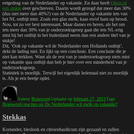
eetgedrag van de Nederlander op vakantie. En daar heeft
Olezo.nl
een stukje
over geschreven. Daarin wordt gezegd dat meer dan 30%
(dus niet meer dan 40%?) van de Nederlander op vakantie iets van
het NL ontbijt mist. Zoals een glas melk, kaas en/of ham op brood.
Nou, tot zo ver best interessant. Maar dames en heren, als het om
iets meer dan 30% van je onderzoeksgroep gaat die iets NL-erig
mist bij het ontbijt in het buitenland neem dan een andere titel van je
stukje!
Dit, ‘Ook op vakantie wil de Nederlander een Hollands ontbijt’,
dekt de lading niet. En lijkt op een conclusie. Een conclusie die je
niet kan trekken. Want als de rest van je onderzoeksgroep niets mist
op vakantie qua ontbijt dan heb je hier over een minderheid van je
onderzoeksgroep.
Statistiek is moeilijk. Terwijl het eigenlijk helemaal niet zo moeilijk
is. Als je een beetje oplet.
Auteur
Branwen
Geplaatst op
februari 27, 2011
Tags
Branwen
6 reacties
op De Nederlander wil melk op vakantie?
Stekkas
Koriander, bieslook en citroenbasilicum zijn gezaaid en zullen