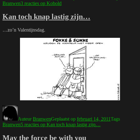
Branwen
3 reacties
op Kobold
Kan toch knap lastig zijn…
…zo’n Valentijnsdag.
Auteur
Branwen
Geplaatst op
februari 14, 2011
Tags
Branwen
5 reacties
op Kan toch knap lastig zijn…
May the force be with you