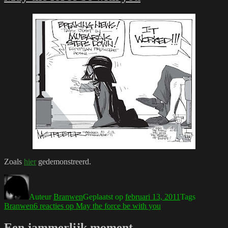
Zoals
hier
gedemonstreerd.
Auteur
Branwen
Geplaatst op
februari 13, 2011
Tags
Branwen
6 reacties
op May the force be with you
Een jammerlijk moment