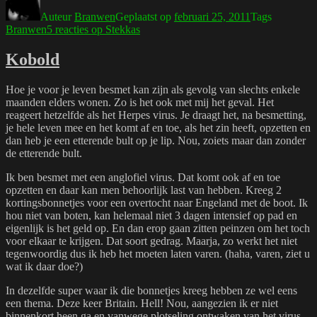
Auteur
Branwen
Geplaatst op
februari 25, 2011
Tags
Branwen
5 reacties
op Stekkas
Kobold
Hoe je voor je leven besmet kan zijn als gevolg van slechts enkele
maanden elders wonen. Zo is het ook met mij het geval. Het
reageert hetzelfde als het Herpes virus. Je draagt het, na besmetting,
je hele leven mee en het komt af en toe, als het zin heeft, opzetten en
dan heb je een etterende bult op je lip. Nou, zoiets maar dan zonder
de etterende bult.
Ik ben besmet met een anglofiel virus. Dat komt ook af en toe
opzetten en daar kan men behoorlijk last van hebben. Kreeg 2
kortingsbonnetjes voor een overtocht naar Engeland met de boot. Ik
hou niet van boten, kan helemaal niet 3 dagen intensief op pad en
eigenlijk is het geld op. En dan erop gaan zitten peinzen om het toch
voor elkaar te krijgen. Dat soort gedrag. Maarja, zo werkt het niet
tegenwoordig dus ik heb het moeten laten varen. (haha, varen, ziet u
wat ik daar doe?)
In dezelfde super waar ik die bonnetjes kreeg hebben ze wel eens
een thema. Deze keer Britain. Hell! Nou, aangezien ik er niet
binnenkort heen ga en vanwege plotseling ontwaken van het virus