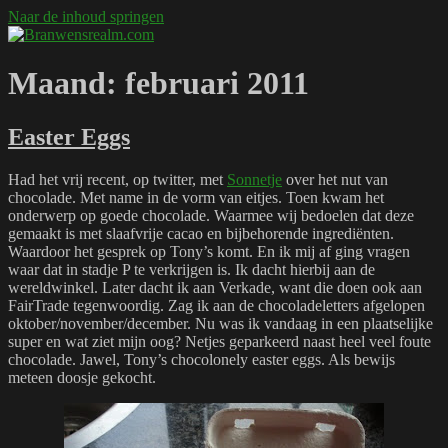
Naar de inhoud springen
Branwensrealm.com
Ni mar a shiltear a bhitear
Maand:
februari 2011
Easter Eggs
Had het vrij recent, op twitter, met
Sonnetje
over het nut van
chocolade. Met name in de vorm van eitjes. Toen kwam het
onderwerp op goede chocolade. Waarmee wij bedoelen dat deze
gemaakt is met slaafvrije cacao en bijbehorende ingrediënten.
Waardoor het gesprek op Tony’s komt. En ik mij af ging vragen
waar dat in stadje P te verkrijgen is. Ik dacht hierbij aan de
wereldwinkel. Later dacht ik aan Verkade, want die doen ook aan
FairTrade tegenwoordig. Zag ik aan de chocoladeletters afgelopen
oktober/november/december. Nu was ik vandaag in een plaatselijke
super en wat ziet mijn oog? Netjes geparkeerd naast heel veel foute
chocolade. Jawel, Tony’s chocolonely easter eggs. Als bewijs
meteen doosje gekocht.