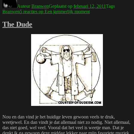
Auteur
Branwen
Geplaatst op
februari 12, 2011
Tags
Branwen
5 reacties
op Een jammerlijk moment
The Dude
Nou en dan vind je het huidige leven gewoon veels te druk,
weetjewel. En dan vindt je dat allemaal niet zo nodig. Niet allemaal,
das niet goed, wel veel. Vooral dat het veel is weetje man. Dat je
denkt ik ga gewoon deze middag lekker naar mijn favoriete muziek